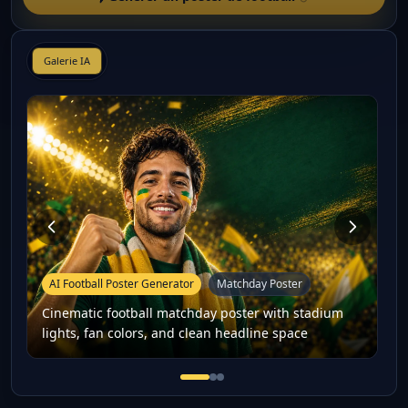
Galerie IA
AI Football Poster Generator
Matchday Poster
Cinematic football matchday poster with stadium
lights, fan colors, and clean headline space
Cinematic football matchday po
Football player-style fan po
16:9 football thumbnail co