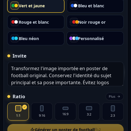
Vert et jaune
Bleu et blanc
Rouge et blanc
Noir rouge or
Bleu néon
Personnalisé
Invite
Ratio
Plus
16:9
3:2
1:1
9:16
2:3
Générer un poster de football
2