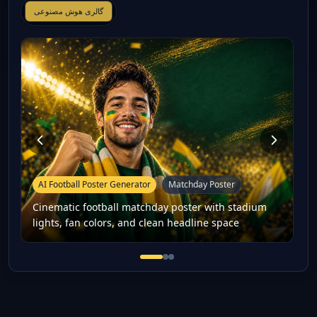
گالری هوش مصنوعی
AI Football Poster Generator
Matchday Poster
Cinematic football matchday poster with stadium
lights, fan colors, and clean headline space
Cinematic football matchday po
Football player-style fan po
16:9 football thumbnail co