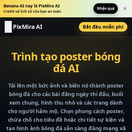
Banana AI nay là PixMira AI
Nhận quà
Đó
Credit và lịch sử của bạn an toàn.
PixMira AI
Bắt đầu miễn phí
Trình tạo poster bóng
đá AI
Tải lên một bức ảnh và biến nó thành poster
bóng đá cho các bài đăng ngày thi đấu, buổi
xem chung, hình thu nhỏ và các trang dành
cho người hâm mộ. Chọn phong cách poster,
chừa chỗ cho tiêu đề hoặc chi tiết sự kiện và
tạo hình ảnh bóng đá sẵn sàng đăng mạng xã