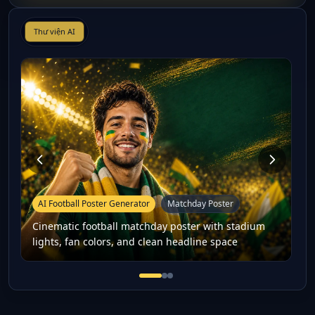
Thư viện AI
AI Football Poster Generator
Matchday Poster
Cinematic football matchday poster with stadium
lights, fan colors, and clean headline space
Cinematic football matchday po
Football player-style fan po
16:9 football thumbnail co