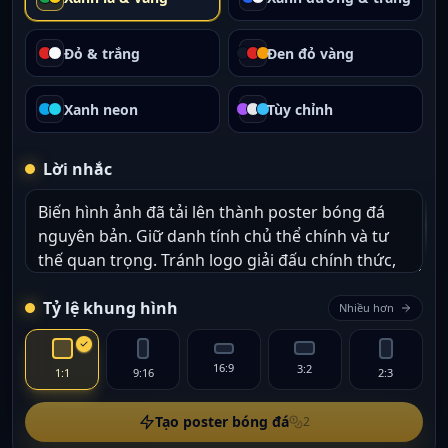
Đỏ & trắng
Đen đỏ vàng
Xanh neon
Tùy chỉnh
Lời nhắc
Tỷ lệ khung hình
Nhiều hơn
16:9
3:2
1:1
9:16
2:3
Tạo poster bóng đá
2