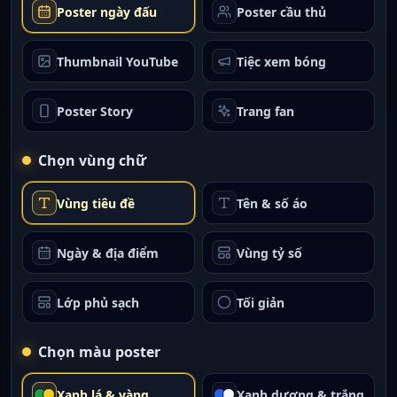
Poster ngày đấu
Poster cầu thủ
Thumbnail YouTube
Tiệc xem bóng
Poster Story
Trang fan
Chọn vùng chữ
Vùng tiêu đề
Tên & số áo
Ngày & địa điểm
Vùng tỷ số
Lớp phủ sạch
Tối giản
Chọn màu poster
Xanh lá & vàng
Xanh dương & trắng