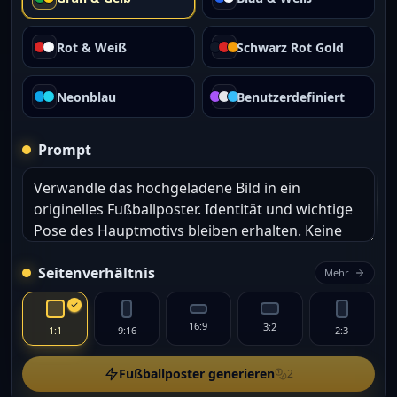
Rot & Weiß
Schwarz Rot Gold
Neonblau
Benutzerdefiniert
Prompt
Seitenverhältnis
Mehr
16:9
3:2
1:1
9:16
2:3
Fußballposter generieren
2