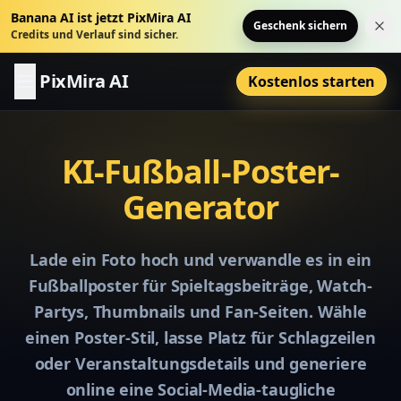
Banana AI ist jetzt PixMira AI
Geschenk sichern
Hin
Credits und Verlauf sind sicher.
PixMira AI
Kostenlos starten
KI-Fußball-Poster-
Generator
Lade ein Foto hoch und verwandle es in ein
Fußballposter für Spieltagsbeiträge, Watch-
Partys, Thumbnails und Fan-Seiten. Wähle
einen Poster-Stil, lasse Platz für Schlagzeilen
oder Veranstaltungsdetails und generiere
online eine Social-Media-taugliche