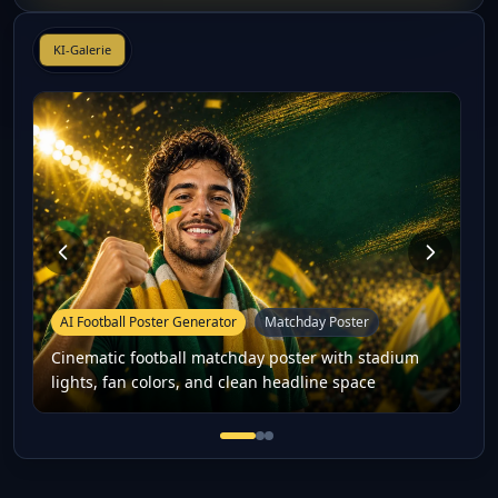
KI-Galerie
AI Football Poster Generator
Matchday Poster
Cinematic football matchday poster with stadium
lights, fan colors, and clean headline space
Cinematic football matchday po
Football player-style fan po
16:9 football thumbnail co