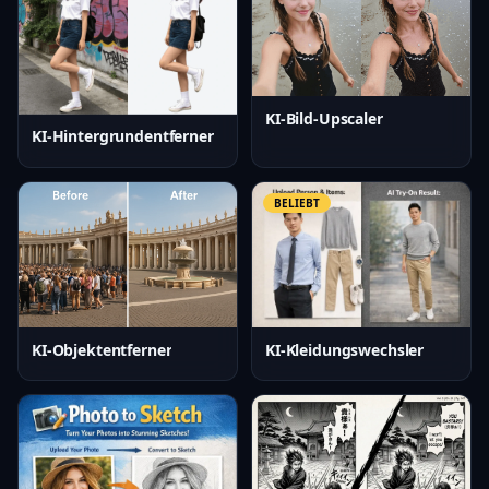
KI-Bild-Upscaler
KI-Hintergrundentferner
BELIEBT
KI-Kleidungswechsler
KI-Objektentferner