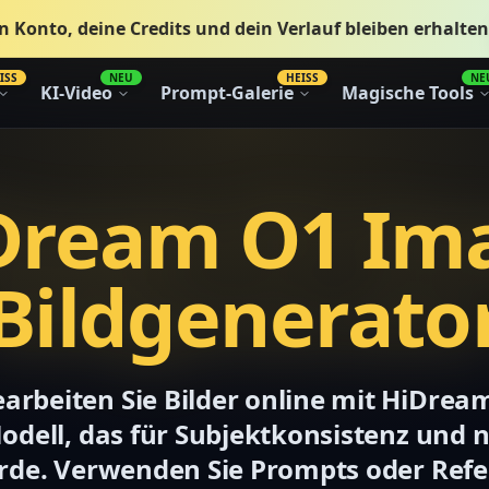
n Konto, deine Credits und dein Verlauf bleiben erhalten
ISS
NEU
HEISS
NE
KI-Video
Prompt-Galerie
Magische Tools
Dream O1 Im
Bildgenerato
arbeiten Sie Bilder online mit HiDre
Modell, das für Subjektkonsistenz und 
rde. Verwenden Sie Prompts oder Refe