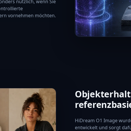
onders nützlich, wenn Sie
ntrollierte
ldern vornehmen möchten.
Objekterhalt
referenzbasi
HiDream O1 Image wurde
entwickelt und sorgt dafü