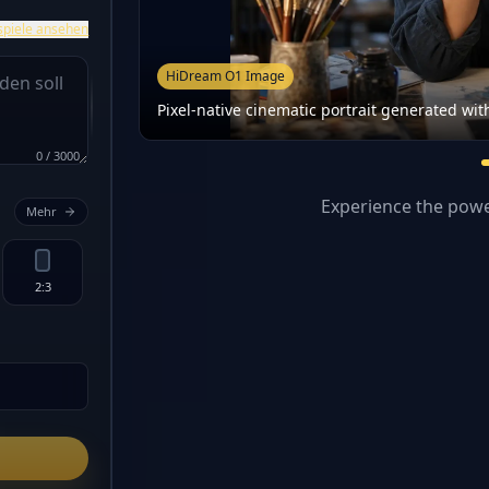
spiele ansehen
HiDream O1 Image
Pixel-native cinematic portrait generated w
0
/
3000
Experience the powe
Mehr
2:3