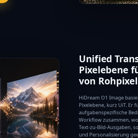
Unified Tran
Pixelebene f
von Rohpixe
HiDream O1 Image basier
Pixelebene, kurz UiT. Er 
aufgabenspezifische Bed
Workflow zusammen, wodu
Text-zu-Bild-Ausgaben, s
und Personalisierung geei