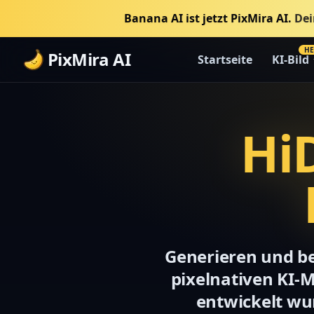
Banana AI ist jetzt PixMira AI.
Dei
HE
PixMira AI
Startseite
KI-Bild
Hi
Generieren und be
pixelnativen KI-
entwickelt wu