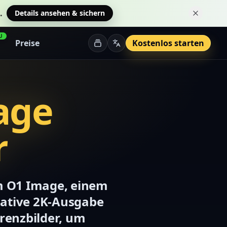
.
Details ansehen & sichern
Hinweis
U
Preise
Kostenlos starten
age
r
am O1 Image, einem
native 2K-Ausgabe
renzbilder, um