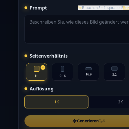
Prompt
Brauchen Sie Inspiration?
Bei
Seitenverhältnis
16:9
3:2
1:1
9:16
Auflösung
1K
2K
Generieren
6