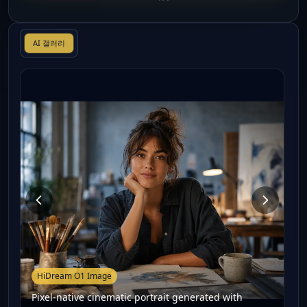
AI 갤러리
HiDream O1 Image
Pixel-native cinematic portrait generated with