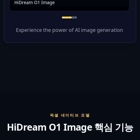
HiDream O1 Image
Pixel-native cinematic portra
Product concept with subjec
High-resolution creative 
Experience the power of AI image generation
픽셀 네이티브 모델
HiDream O1 Image 핵심 기능