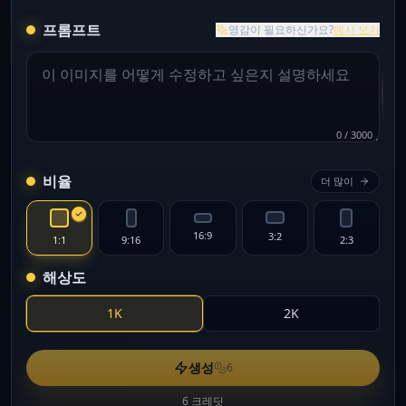
프롬프트
영감이 필요하신가요?
예시 보기
0
/
3000
비율
더 많이
16:9
3:2
1:1
9:16
2:3
해상도
1K
2K
생성
6
6 크레딧