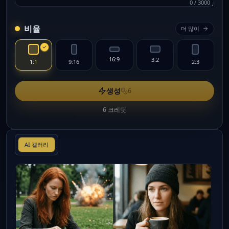
0
/
3000
비율
더 많이
16:9
3:2
1:1
9:16
2:3
생성
6
6 크레딧
AI 갤러리