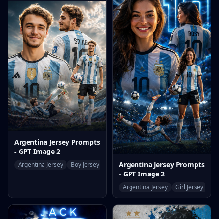
Argentina Jersey Prompts
- GPT Image 2
Argentina Jersey Prompts
Argentina Jersey
Boy Jersey
World Cup
- GPT Image 2
Argentina Jersey
Girl Jersey
Wo