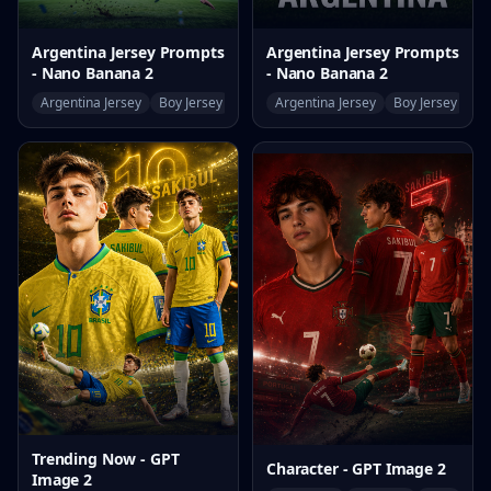
Argentina Jersey Prompts
Argentina Jersey Prompts
- Nano Banana 2
- Nano Banana 2
Argentina Jersey
Boy Jersey
World Cup
Argentina Jersey
Boy Jersey
Wo
Trending Now - GPT
Character - GPT Image 2
Image 2