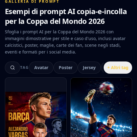
GALLERIA DI PROMPT
Esempi di prompt AI copia-e-incolla
per la Coppa del Mondo 2026
Sfoglia i prompt AI per la Coppa del Mondo 2026 con
immagini dimostrative per stile e caso d'uso, inclusi avatar
calcistici, poster, maglie, carte dei fan, scene negli stadi,
eventi e formati per i social media.
Avatar
Poster
Jersey
Fan Cam
+ Altri tag
TAG