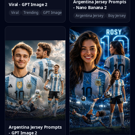
Argentina Jersey Prompts
Viral - GPT Image 2
- Nano Banana 2
Viral
Trending
GPT Image 2
Argentina Jersey
Boy Jersey
Wo
Argentina Jersey Prompts
- GPT Image 2