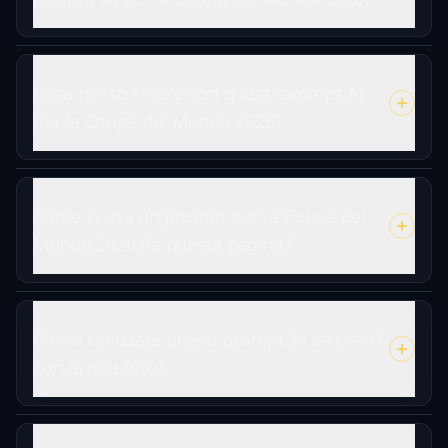
Cosa posso creare con questi prompt AI
per la Coppa del Mondo 2026?
Come si usa un prompt per la Coppa del
Mondo 2026 da questa pagina?
Posso utilizzare questi prompt AI calcistici
con la mia foto?