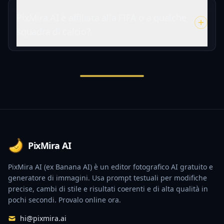
PixMira AI è affiliata alla FIFA o a qualche
squadra di calcio?
Footer
PixMira AI
PixMira AI (ex Banana AI) è un editor fotografico AI gratuito e
generatore di immagini. Usa prompt testuali per modifiche
precise, cambi di stile e risultati coerenti e di alta qualità in
pochi secondi. Provalo online ora.
hi@pixmira.ai