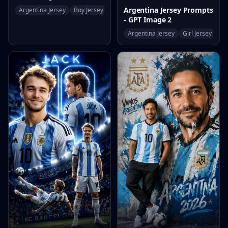
Argentina Jersey Prompts
Argentina Jersey
Boy Jersey
World Cup
- GPT Image 2
Argentina Jersey
Girl Jersey
Wo