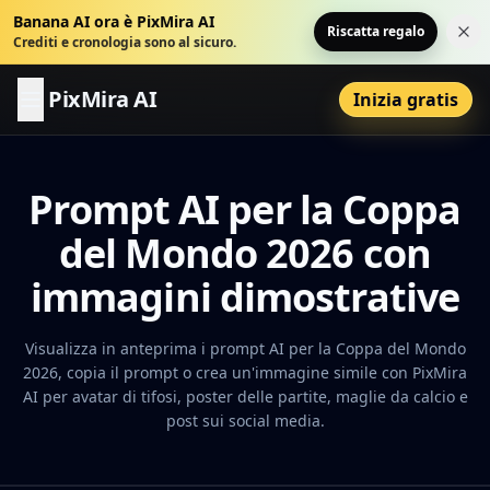
Banana AI ora è PixMira AI
Riscatta regalo
Chi
Crediti e cronologia sono al sicuro.
PixMira AI
Inizia gratis
Prompt AI per la Coppa
del Mondo 2026 con
immagini dimostrative
Visualizza in anteprima i prompt AI per la Coppa del Mondo
2026, copia il prompt o crea un'immagine simile con PixMira
AI per avatar di tifosi, poster delle partite, maglie da calcio e
post sui social media.