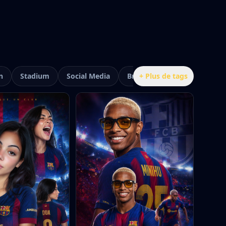
n
Stadium
Social Media
Brazil
+ Plus de tags
Argentina Jersey