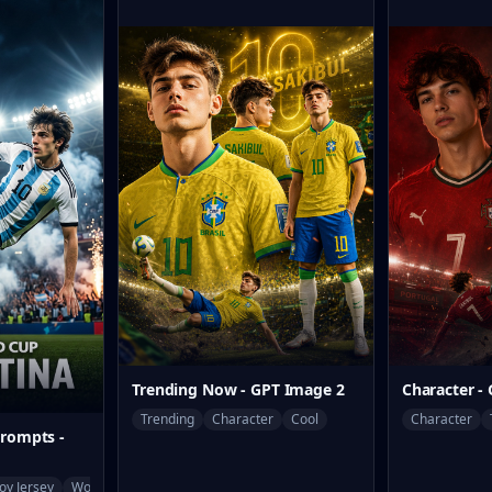
Trending Now - GPT Image 2
Character -
Trending
Character
Cool
Character
Prompts -
oy Jersey
World Cup