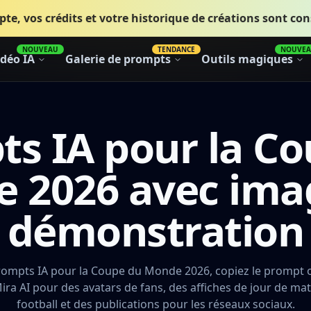
te, vos crédits et votre historique de créations sont con
NOUVEAU
TENDANCE
NOUVE
idéo IA
Galerie de prompts
Outils magiques
s IA pour la C
 2026 avec ima
démonstration
prompts IA pour la Coupe du Monde 2026, copiez le prompt
Mira AI pour des avatars de fans, des affiches de jour de mat
football et des publications pour les réseaux sociaux.