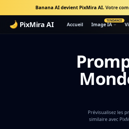
Banana AI devient PixMira AI.
Votre comp
TENDANCE
PixMira AI
Accueil
Image IA
V
Prompt
Monde
Prévisualisez les 
similaire avec Pix