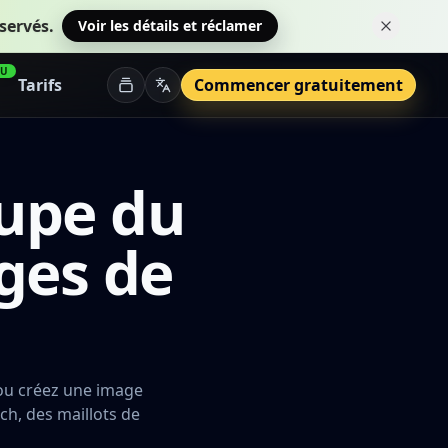
servés.
Voir les détails et réclamer
Fermer 
AU
Tarifs
Commencer gratuitement
oupe du
ges de
 ou créez une image
ch, des maillots de