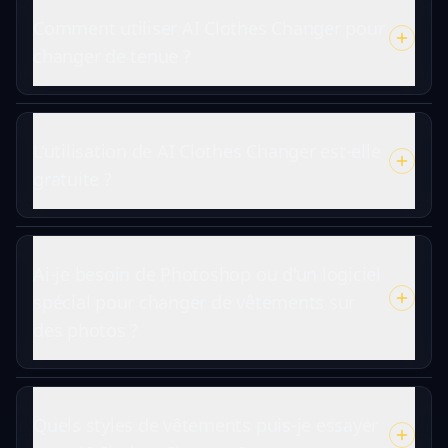
Comment utiliser AI Clothes Changer pour
changer de tenue ?
L'utilisation de AI Clothes Changer est-elle
gratuite ?
Ai-je besoin de Photoshop ou d'un logiciel
spécial pour changer de vêtements sur
des photos ?
Quels styles de vêtements puis-je essayer