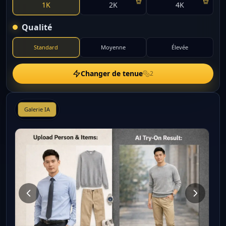
1K
2K
4K
Qualité
Standard
Moyenne
Élevée
Changer de tenue
2
Galerie IA