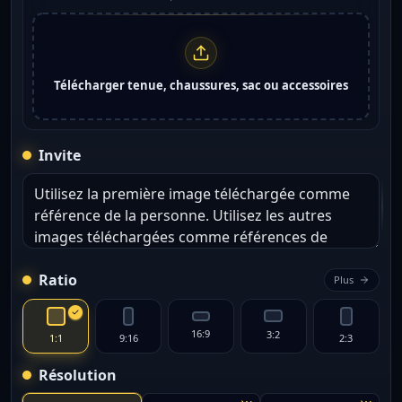
Télécharger tenue, chaussures, sac ou accessoires
Invite
Ratio
Plus
16:9
3:2
1:1
9:16
2:3
Résolution