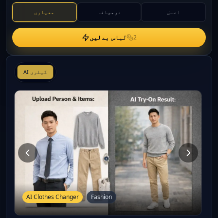
اعلیٰ
درمیانہ
معیاری
لباس بدلیں
2
AI گیلری
AI Clothes Changer
Fashion