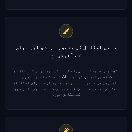
ذاتی اسٹائل کی منصوبہ بندی اور لباس
کے آئیڈیاز
کچھ بھی خریدنے سے پہلے نئے لُکس اور لباس کے امتزاج
کے ساتھ تجربہ کریں۔ AI کلاتھ چینجر آپ کو اپنے
وارڈروب کی منصوبہ بندی کرنے اور ایسے فیشن اسٹائلز
تلاش کرنے میں مدد کرتا ہے جو آپ کے جسم اور ذاتی ذوق
کے مطابق ہوں۔