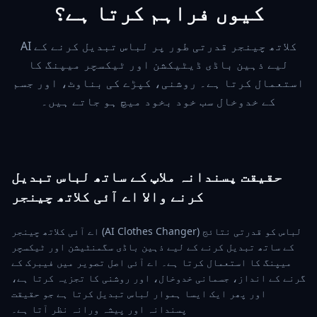
کیوں فراہم کرتا ہے؟
AI کلاتھ چینجر قدرتی طور پر لباس تبدیل کرنے کے
لیے ذہین باڈی ڈیٹیکشن اور ٹیکسچر میپنگ کا
استعمال کرتا ہے۔ روشنی، کپڑے کی بناوٹ، اور جسم
کے خدوخال سب خود بخود میچ ہو جاتے ہیں۔
حقیقت پسندانہ ملاپ کے ساتھ لباس تبدیل
کرنے والا اے آئی کلاتھ چینجر
اے آئی کلاتھ چینجر (AI Clothes Changer) لباس کو قدرتی نتائج
کے ساتھ تبدیل کرنے کے لیے ذہین باڈی سگمنٹیشن اور ٹیکسچر
میپنگ کا استعمال کرتا ہے۔ اے آئی اصل تصویر میں فیبرک کے
گرنے کے انداز، جسمانی خدوخال، اور روشنی کا تجزیہ کرتا ہے،
اور پھر ایک ایسا ہموار لباس تبدیل کرتا ہے جو حقیقت
پسندانہ اور پیشہ ورانہ نظر آتا ہے۔