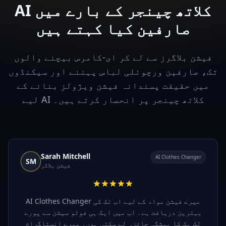
AI کلاتھ چینجر کے بارے میں
صارفین کیا کہتے ہیں
فیشن بلاگرز سے لے کر ای-کامرس بیچنے والوں
تک، صارفین ورچوئلی لباس پہننے اور سیکنڈوں
میں حقیقت پسندانہ فیشن ویژولز بنانے کے
لیے AI کلاتھ چینجر پر انحصار کرتے ہیں۔
Sarah Mitchell
AI Clothes Changer
SM
فیشن بلاگر
AI Clothes Changer میرے فیشن مواد کے لیے اب تک کی
بہترین دریافت ہے۔ اب میں ایک ہی فوٹو سیشن سے پورے
لک بک کا پیشگی جائزہ لے سکتی ہوں۔ میرے انسٹاگرام