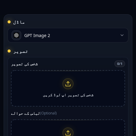
ماڈل
GPT Image 2
تصویر
شخص کی تصویر
0/1
شخص کی تصویر اپ لوڈ کریں
لباس کے حوالے
(
Optional
)