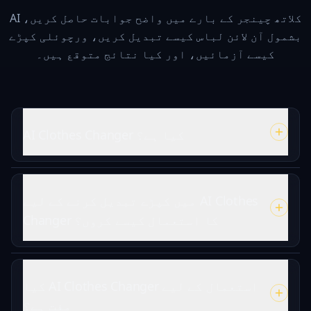
AI کلاتھ چینجر کے بارے میں واضح جوابات حاصل کریں،
بشمول آن لائن لباس کیسے تبدیل کریں، ورچوئلی کپڑے
کیسے آزمائیں، اور کیا نتائج متوقع ہیں۔
AI Clothes Changer کیا ہے؟
میں کپڑے تبدیل کرنے کے لیے AI Clothes
Changer کا استعمال کیسے کروں؟
کیا AI Clothes Changer استعمال کے لیے
مفت ہے؟