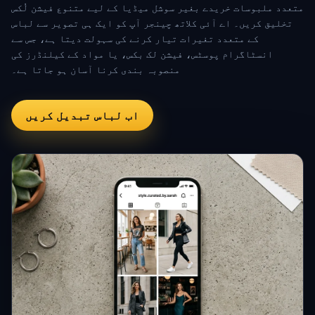
متعدد ملبوسات خریدے بغیر سوشل میڈیا کے لیے متنوع فیشن لُکس
تخلیق کریں۔ اے آئی کلاتھ چینجر آپ کو ایک ہی تصویر سے لباس
کے متعدد تغیرات تیار کرنے کی سہولت دیتا ہے، جس سے
انسٹاگرام پوسٹس، فیشن لک بکس، یا مواد کے کیلنڈرز کی
منصوبہ بندی کرنا آسان ہو جاتا ہے۔
اب لباس تبدیل کریں