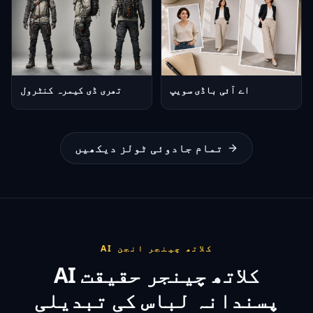
اے آئی باڈی سویپ
تھری ڈی کیمرہ کنٹرول
تمام جادوئی ٹولز دیکھیں
AI کلاتھ چینجر انجن
AI کلاتھ چینجر حقیقت
پسندانہ لباس کی تبدیلی