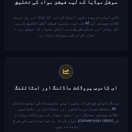
سوشل میڈیا کے لیے فیشن مواد کی تخلیق
کئی لباس خریدے بغیر انسٹاگرام، ٹک ٹاک اور پن ٹرسٹ
کے لیے متنوع فیشن لُکس تخلیق کریں۔ AI کلاتھ چینجر آپ
کو مؤثر اور سستی طریقے سے اعلیٰ معیار کا فیشن مواد
تیار کرنے کی سہولت دیتا ہے۔
ای کامرس پروڈکٹ ماڈلنگ اور اسٹائلنگ
مہنگے فوٹو شوٹس کے بغیر اپنی ملبوسات کی مصنوعات کو
مختلف جسمانی ساختوں اور اسٹائلز پر دکھائیں۔ AI
کلاتھ چینجر مستقل اور اعلیٰ معیار کے پروڈکٹ ویژولز
تیار کرتا ہے جو تبادلوں کی شرح (conversion rates) کو
بڑھاتے ہیں۔