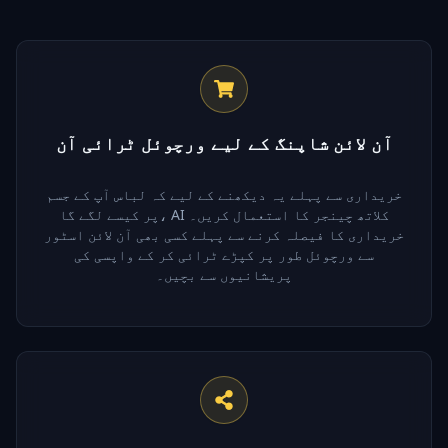
آن لائن شاپنگ کے لیے ورچوئل ٹرائی آن
خریداری سے پہلے یہ دیکھنے کے لیے کہ لباس آپ کے جسم
پر کیسے لگے گا، AI کلاتھ چینجر کا استعمال کریں۔
خریداری کا فیصلہ کرنے سے پہلے کسی بھی آن لائن اسٹور
سے ورچوئل طور پر کپڑے ٹرائی کر کے واپسی کی
پریشانیوں سے بچیں۔