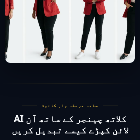
سادہ مرحلہ وار گائیڈ
AI کلاتھ چینجر کے ساتھ آن
لائن کپڑے کیسے تبدیل کریں