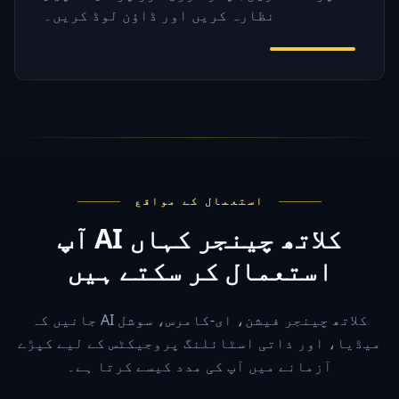
نظارہ کریں اور ڈاؤن لوڈ کریں۔
استعمال کے مواقع
آپ AI کلاتھ چینجر کہاں
استعمال کر سکتے ہیں
جانیں کہ AI کلاتھ چینجر فیشن، ای-کامرس، سوشل
میڈیا، اور ذاتی اسٹائلنگ پروجیکٹس کے لیے کپڑے
آزمانے میں آپ کی مدد کیسے کرتا ہے۔