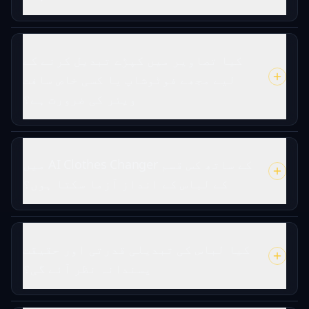
کیا تصاویر میں کپڑے تبدیل کرنے کے
لیے مجھے فوٹوشاپ یا کسی خاص سافٹ
ویئر کی ضرورت ہے؟
میں AI Clothes Changer کے ساتھ کس قسم
کے لباس کے انداز آزما سکتا ہوں؟
کیا لباس کی تبدیلی قدرتی اور حقیقت
پسندانہ نظر آئے گی؟