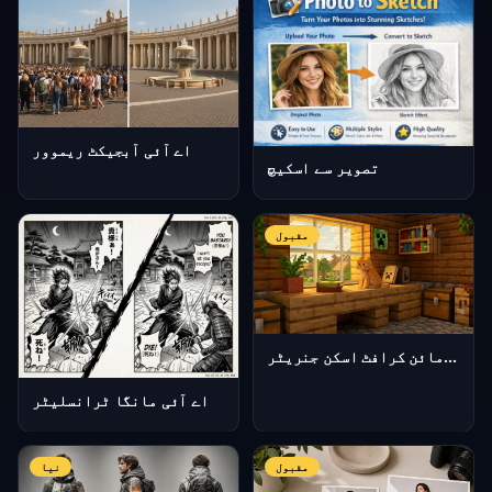
اے آئی آبجیکٹ ریموور
تصویر سے اسکیچ
مقبول
اے آئی مائن کرافٹ اسکن جنریٹر
اے آئی مانگا ٹرانسلیٹر
مقبول
نیا