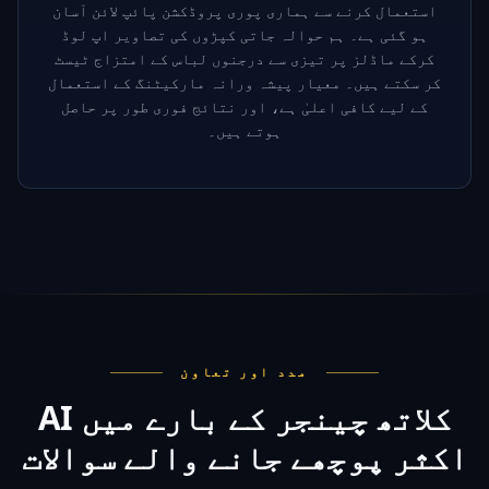
استعمال کرنے سے ہماری پوری پروڈکشن پائپ لائن آسان
ہو گئی ہے۔ ہم حوالہ جاتی کپڑوں کی تصاویر اپ لوڈ
کرکے ماڈلز پر تیزی سے درجنوں لباس کے امتزاج ٹیسٹ
کر سکتے ہیں۔ معیار پیشہ ورانہ مارکیٹنگ کے استعمال
کے لیے کافی اعلیٰ ہے، اور نتائج فوری طور پر حاصل
ہوتے ہیں۔
مدد اور تعاون
AI کلاتھ چینجر کے بارے میں
اکثر پوچھے جانے والے سوالات