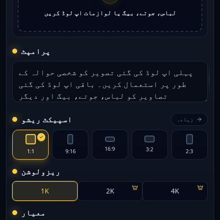
لباس، جوتے، بیگ یا لوازمات اپ لوڈ کریں
پرامپٹ
اسپیکٹ ریشو
زیادہ
16:9
3:2
1:1
9:16
2:3
ریزولوشن
1K
2K
4K
معیار