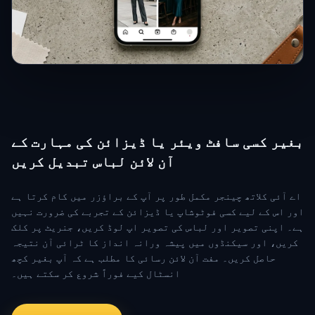
بغیر کسی سافٹ ویئر یا ڈیزائن کی مہارت کے
آن لائن لباس تبدیل کریں
اے آئی کلاتھ چینجر مکمل طور پر آپ کے براؤزر میں کام کرتا ہے
اور اس کے لیے کسی فوٹوشاپ یا ڈیزائن کے تجربے کی ضرورت نہیں
ہے۔ اپنی تصویر اور لباس کی تصویر اپ لوڈ کریں، جنریٹ پر کلک
کریں، اور سیکنڈوں میں پیشہ ورانہ انداز کا ٹرائی آن نتیجہ
حاصل کریں۔ مفت آن لائن رسائی کا مطلب ہے کہ آپ بغیر کچھ
انسٹال کیے فوراً شروع کر سکتے ہیں۔