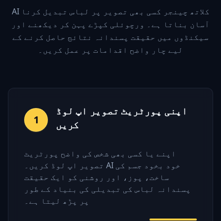
AI کلاتھ چینجر کسی بھی تصویر پر لباس تبدیل کرنا
آسان بناتا ہے۔ ورچوئلی کپڑے پہن کر دیکھنے اور
سیکنڈوں میں حقیقت پسندانہ نتائج حاصل کرنے کے
لیے چار واضح اقدامات پر عمل کریں۔
اپنی پورٹریٹ تصویر اپ لوڈ
1
کریں
اپنے یا کسی بھی شخص کی واضح پورٹریٹ
تصویر اپ لوڈ کریں۔ AI خود بخود جسم کی
ساخت، پوز، اور روشنی کو ایک حقیقت
پسندانہ لباس کی تبدیلی کی بنیاد کے طور
پر پڑھ لیتا ہے۔