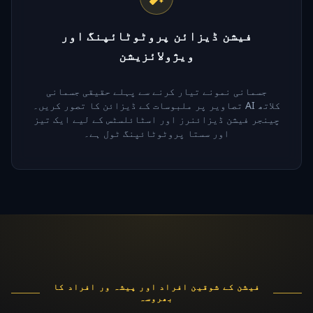
فیشن ڈیزائن پروٹوٹائپنگ اور
ویژولائزیشن
جسمانی نمونے تیار کرنے سے پہلے حقیقی جسمانی
تصاویر پر ملبوسات کے ڈیزائن کا تصور کریں۔ AI کلاتھ
چینجر فیشن ڈیزائنرز اور اسٹائلسٹس کے لیے ایک تیز
اور سستا پروٹوٹائپنگ ٹول ہے۔
فیشن کے شوقین افراد اور پیشہ ور افراد کا
بھروسہ