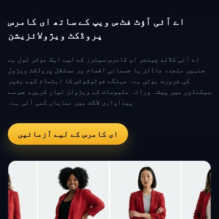
اے آئی آؤٹ فٹ س ویپ کے ساتھ ای کامرس
پروڈکٹ ویژولائزیشن
اے آئی کلاتھ چینجر ای کامرس سیلرز کے لیے ایک موثر ٹول ہے
جنہیں متعدد ماڈلز یا جسمانی اقسام پر مستقل پروڈکٹ ویژول
کی ضرورت ہوتی ہے۔ مہنگے فوٹوشوٹس کا اہتمام کیے بغیر
سیکنڈوں میں پیشہ ورانہ ملبوسات کے ویژولز تیار کریں، جس سے
پیداواری لاگت میں نمایاں کمی آتی ہے۔
ای کامرس کے لیے آزمائیں