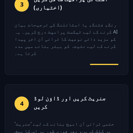
3
(اختیاری)
رنگ، فٹنگ، یا اسٹائلنگ کی ترجیحات بیان
کرنے کے لیے ٹیکسٹ پرامپٹ درج کریں۔ یہ AI
کو مزید ذاتی نوعیت کا ٹرائی آن اثر پیدا
کرنے کے لیے نتیجہ کو بہتر بنانے میں مدد
کرتا ہے۔
جنریٹ کریں اور ڈاؤن لوڈ
4
کریں
حتمی ٹرائی آن امیج بنانے کے لیے 'جنریٹ'
پر کلک کریں، پھر فوری طور پر اس کا پیش