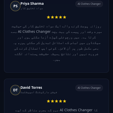
Priya Sharma
AI Clothes Changer
PS
مواد تخلیق کار
روزانہ پوسٹ کرنے والے ایک مواد تخلیق کار کی حیثیت
سے، AI Clothes Changer میرے وقت اور پیسے کی بہت بچت
کرتا ہے۔ میں ورچوئلی کپڑے آزما سکتی ہوں اور
سیکنڈوں میں لباس کے اسٹائل تبدیل کر سکتی ہوں، وہ
بھی مکمل طور پر آن لائن۔ کوئی ایپ انسٹال کرنے کی
ضرورت نہیں اور نتائج ہمیشہ حقیقت پسندانہ لگتے
ہیں۔
David Torres
AI Clothes Changer
DT
فیشن مارکیٹنگ اسپیشلسٹ
مہم کے بصری مناظر کے لیے AI Clothes Changer کا