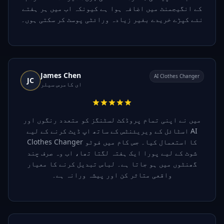
کے انگیجمنٹ میں اضافہ ہوا ہے کیونکہ اب میں ہر ہفتے
نئے کپڑے خریدے بغیر زیادہ ورائٹی پوسٹ کر سکتی ہوں۔
James Chen
AI Clothes Changer
JC
ای کامرس سیلر
میں نے اپنی تمام پروڈکٹ لسٹنگز کو متعدد رنگوں اور
اسٹائل کے ویریئنٹس کے ساتھ اپ ڈیٹ کرنے کے لیے AI
Clothes Changer کا استعمال کیا۔ جس کام میں فوٹو
شوٹ کے لیے پورا ایک ہفتہ لگتا تھا، اب وہ صرف چند
گھنٹوں میں ہو جاتا ہے۔ لباس تبدیل کرنے کا معیار
واقعی متاثر کن اور پیشہ ورانہ ہے۔