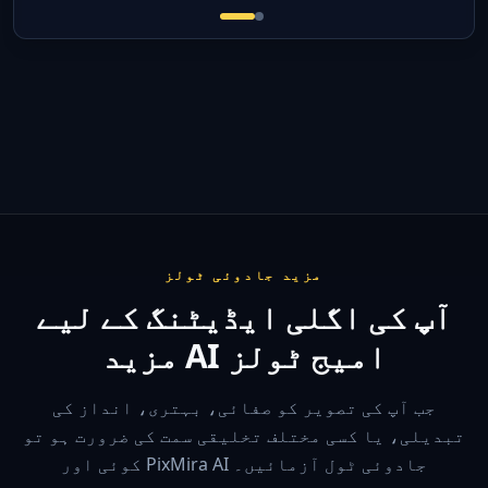
مزید جادوئی ٹولز
آپ کی اگلی ایڈیٹنگ کے لیے
مزید AI امیج ٹولز
جب آپ کی تصویر کو صفائی، بہتری، انداز کی
تبدیلی، یا کسی مختلف تخلیقی سمت کی ضرورت ہو تو
کوئی اور PixMira AI جادوئی ٹول آزمائیں۔