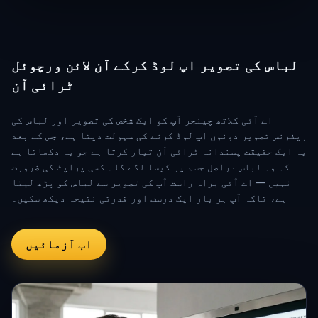
لباس کی تصویر اپ لوڈ کرکے آن لائن ورچوئل
ٹرائی آن
اے آئی کلاتھ چینجر آپ کو ایک شخص کی تصویر اور لباس کی
ریفرنس تصویر دونوں اپ لوڈ کرنے کی سہولت دیتا ہے، جس کے بعد
یہ ایک حقیقت پسندانہ ٹرائی آن تیار کرتا ہے جو یہ دکھاتا ہے
کہ وہ لباس دراصل جسم پر کیسا لگے گا۔ کسی پراپٹ کی ضرورت
نہیں — اے آئی براہ راست آپ کی تصویر سے لباس کو پڑھ لیتا
ہے، تاکہ آپ ہر بار ایک درست اور قدرتی نتیجہ دیکھ سکیں۔
اب آزمائیں