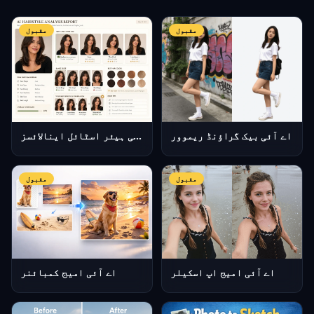
مقبول
مقبول
اے آئی بیک گراؤنڈ ریموور
اے آئی ہیئر اسٹائل اینالائسز
مقبول
مقبول
اے آئی امیج اپ اسکیلر
اے آئی امیج کمبائنر