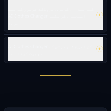
کیا میں ای کامرس پروڈکٹ فوٹوز کے لیے
AI Clothes Changer استعمال کر سکتا
ہوں؟
AI Clothes Changer کن امیج فارمیٹس کو
سپورٹ کرتا ہے؟