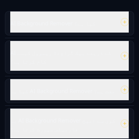
AI Background Remover کیا ہے؟
AI کے ذریعے بیک گراؤنڈ ریموول کیسے
کام کرتا ہے؟
کیا یہ AI Background Remover مفت ہے؟
یہ AI Background Remover کون سے امیج
فارمیٹس سپورٹ کرتا ہے؟