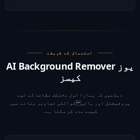
استعمال کے طریقے
AI Background Remover یوز
کیسز
دیکھیں کہ ہمارا ٹول مختلف مقاصد کے لیے
پروفیشنل اور ہائی کوالٹی تصاویر بنانے میں
کیسے مدد کر سکتا ہے۔