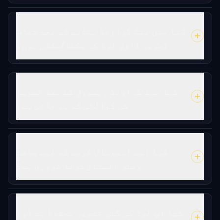
کیا میں بیک گراؤنڈ ہٹانے کے بعد شفاف
تصویر ڈاؤن لوڈ کر سکتا/سکتی ہوں؟
کیا بیک گراؤنڈ ریموول کے بعد تصویر
کی کوالٹی کم ہو جاتی ہے؟
کیا اسے استعمال کرنے کے لیے سافٹ
ویئر انسٹال کرنا ضروری ہے؟
کیا اپ لوڈ کی گئی تصویر محفوظ ہے اور