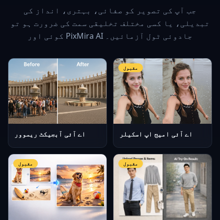
جب آپ کی تصویر کو صفائی، بہتری، انداز کی
تبدیلی، یا کسی مختلف تخلیقی سمت کی ضرورت ہو تو
کوئی اور PixMira AI جادوئی ٹول آزمائیں۔
مقبول
اے آئی امیج اپ اسکیلر
اے آئی آبجیکٹ ریموور
مقبول
مقبول