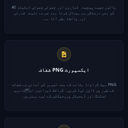
AI بالوں جیسے پیچیدہ کناروں اور چھوٹی چھوٹی ڈیٹیلز
کو بھی درستگی سے ہینڈل کرتا ہے، جس سے نتیجہ قدرتی
اور پالشڈ نظر آتا ہے۔
شفاف PNG ایکسپورٹ
بیک گراؤنڈ ہٹانے کے بعد تصویر کو آسانی سے شفاف PNG
کے طور پر ڈاؤن لوڈ کریں۔ گرافک ڈیزائن، ای کامرس
لسٹنگ اور ڈیجیٹل پروجیکٹس کے لیے بہترین۔