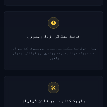
فاسٹ بیک گراؤنڈ ریموول
ہمارا ٹول چند سیکنڈ میں تصویر پروسیس کر کے تیز اور
درست رزلٹ دیتا ہے۔ وقت بچائیں اور کوالٹی برقرار
رکھیں۔
باریک کنارے اور فائن ڈیٹیلز