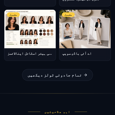
مقبول
مقبول
اے آئی باڈی سویپ
اے آئی ہیئر اسٹائل اینالائسز
تمام جادوئی ٹولز دیکھیں
اہم صلاحیتیں