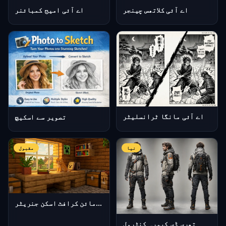
اے آئی کلاتھس چینجر
اے آئی امیج کمبائنر
اے آئی مانگا ٹرانسلیٹر
تصویر سے اسکیچ
نیا
مقبول
اے آئی مائن کرافٹ اسکن جنریٹر
تھری ڈی کیمرہ کنٹرول