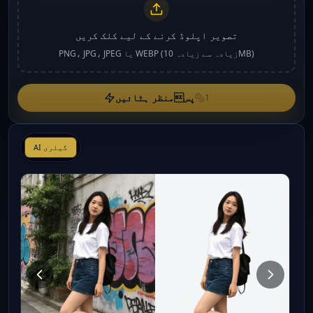
تصویر اپلوڈ کرنے کے لیے کلک کریں
PNG، JPG، JPEG یا WEBP (زیادہ سے زیادہ 10MB)
پسمنظر ہٹائیں
1
AI گیلری