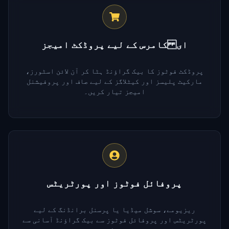
ای کامرس کے لیے پروڈکٹ امیجز
پروڈکٹ فوٹوز کا بیک گراؤنڈ ہٹا کر آن لائن اسٹورز،
مارکیٹ پلیسز اور کیٹلاگز کے لیے صاف اور پروفیشنل
امیجز تیار کریں۔
پروفائل فوٹوز اور پورٹریٹس
ریزیومے، سوشل میڈیا یا پرسنل برانڈنگ کے لیے
پورٹریٹس اور پروفائل فوٹوز سے بیک گراؤنڈ آسانی سے