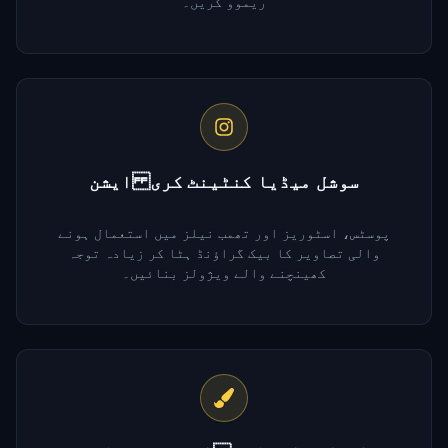
ریموو کریں۔
سوشل میڈیا کنٹینٹ کری ایشن
پوسٹس، اسٹوریز اور تھمب نیلز میں استعمال ہونے
والی تصاویر کا بیک گراؤنڈ ہٹا کر زیادہ توجہ
کھینچنے والے ویژولز بنائیں۔