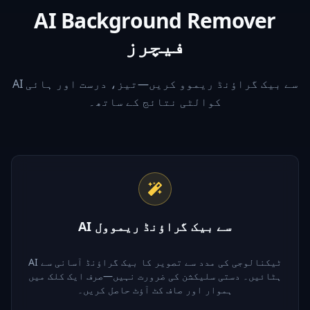
AI Background Remover
فیچرز
AI سے بیک گراؤنڈ ریموو کریں—تیز، درست اور ہائی
کوالٹی نتائج کے ساتھ۔
AI سے بیک گراؤنڈ ریموول
AI ٹیکنالوجی کی مدد سے تصویر کا بیک گراؤنڈ آسانی سے
ہٹائیں۔ دستی سلیکشن کی ضرورت نہیں—صرف ایک کلک میں
ہموار اور صاف کٹ آؤٹ حاصل کریں۔