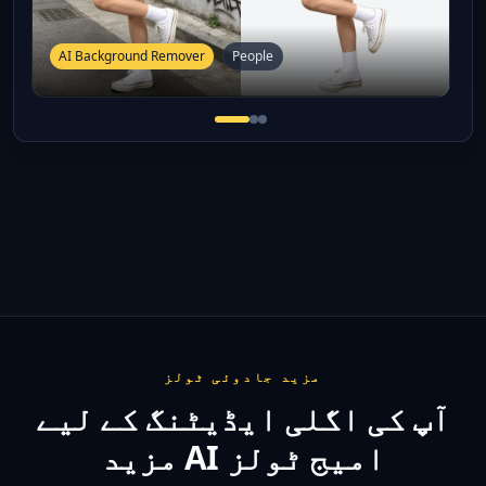
AI Background Remover
People
مزید جادوئی ٹولز
آپ کی اگلی ایڈیٹنگ کے لیے
مزید AI امیج ٹولز