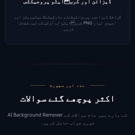
ڈیزائن اور کری ایٹو پروجیکٹس
گرافک ڈیزائن، پریزنٹیشنز، مارکیٹنگ میٹیریلز اور
کری ایٹو لے آؤٹس کے لیے شفاف PNG امیجز تیار
کریں۔
مدد اور سپورٹ
اکثر پوچھے گئے سوالات
AI Background Remover کے بارے میں عام سوالات کے
فوری جواب حاصل کریں۔