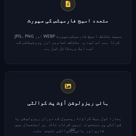
متعدد امیج فارمیٹس کی سپورٹ
JPG، PNG اور WEBP سمیت مختلف امیج فارمیٹس سپورٹ
کرتا ہے، اس لیے یہ مختلف تصاویر اور پروجیکٹس کے
لیے ایک ورسٹائل ٹول ہے۔
ہائی ریزولوشن آؤٹ پٹ کوالٹی
ہمارا ٹول بیک گراؤنڈ ریموول کے دوران ریزولوشن یا
کوالٹی پر سمجھوتہ نہیں کرتا، تاکہ ہر استعمال میں
شارپ اور ہائی کوالٹی نتیجہ ملے۔