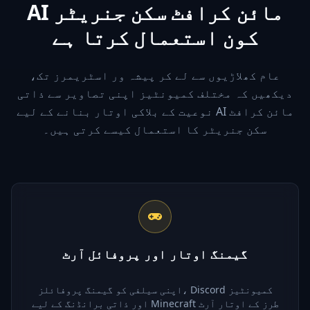
AI مائن کرافٹ سکن جنریٹر
کون استعمال کرتا ہے
عام کھلاڑیوں سے لے کر پیشہ ور اسٹریمرز تک،
دیکھیں کہ مختلف کمیونٹیز اپنی تصاویر سے ذاتی
نوعیت کے بلاکی اوتار بنانے کے لیے AI مائن کرافٹ
سکن جنریٹر کا استعمال کیسے کرتی ہیں۔
گیمنگ اوتار اور پروفائل آرٹ
اپنی سیلفی کو گیمنگ پروفائلز، Discord کمیونٹیز
اور ذاتی برانڈنگ کے لیے Minecraft طرز کے اوتار آرٹ