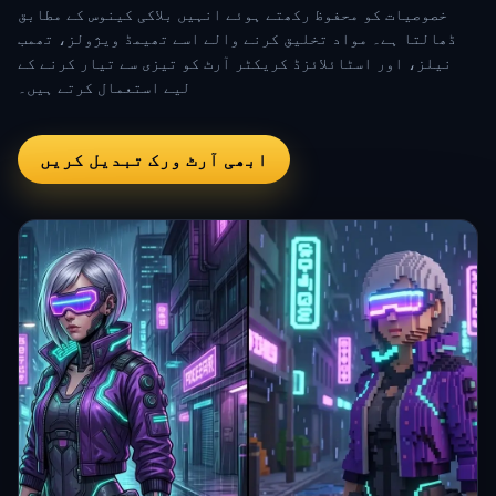
خصوصیات کو محفوظ رکھتے ہوئے انہیں بلاکی کینوس کے مطابق
ڈھالتا ہے۔ مواد تخلیق کرنے والے اسے تھیمڈ ویژولز، تھمب
نیلز، اور اسٹائلائزڈ کریکٹر آرٹ کو تیزی سے تیار کرنے کے
لیے استعمال کرتے ہیں۔
ابھی آرٹ ورک تبدیل کریں