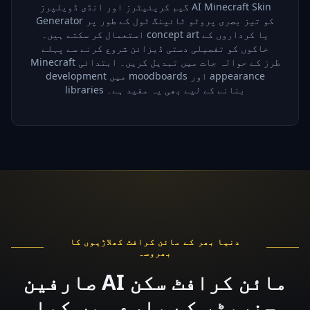
گیم کریئیٹرز اور انڈی ڈویلپرز AI Minecraft Skin
Generator کو تیز بصری پروٹو ٹائپنگ ٹول کے طور پر
استعمال کر سکتے ہیں۔ concept art یا کرداروں کے
خاکوں کو تفصیلی دستی ڈیزائن شروع کرنے سے پہلے
Minecraft طرز کے حوالہ جات میں تبدیل کریں۔ ابتدائی
development میں moodboards اور appearance
libraries بنانے کے لیے بھی یہ مفید ہے۔
دنیا بھر کے مائن کرافٹ کھلاڑیوں کا
بھروسہ
صارفین AI مائن کرافٹ سکن
جنریٹر کے بارے میں کیا