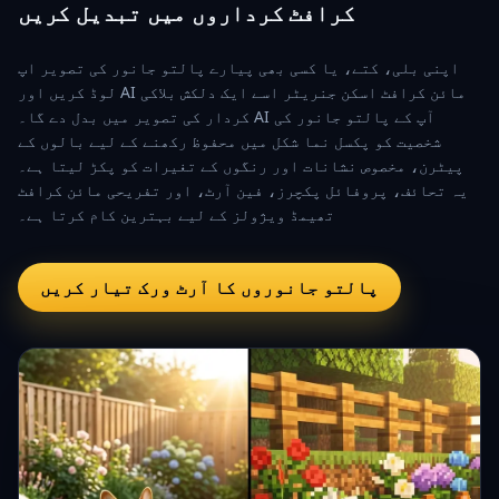
کرافٹ کرداروں میں تبدیل کریں
اپنی بلی، کتے، یا کسی بھی پیارے پالتو جانور کی تصویر اپ
لوڈ کریں اور AI مائن کرافٹ اسکن جنریٹر اسے ایک دلکش بلاکی
کردار کی تصویر میں بدل دے گا۔ AI آپ کے پالتو جانور کی
شخصیت کو پکسل نما شکل میں محفوظ رکھنے کے لیے بالوں کے
پیٹرن، مخصوص نشانات اور رنگوں کے تغیرات کو پکڑ لیتا ہے۔
یہ تحائف، پروفائل پکچرز، فین آرٹ، اور تفریحی مائن کرافٹ
تھیمڈ ویژولز کے لیے بہترین کام کرتا ہے۔
پالتو جانوروں کا آرٹ ورک تیار کریں