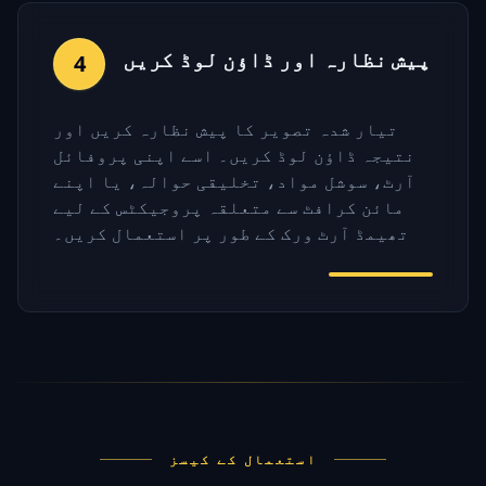
پیش نظارہ اور ڈاؤن لوڈ کریں
4
تیار شدہ تصویر کا پیش نظارہ کریں اور
نتیجہ ڈاؤن لوڈ کریں۔ اسے اپنی پروفائل
آرٹ، سوشل مواد، تخلیقی حوالہ، یا اپنے
مائن کرافٹ سے متعلقہ پروجیکٹس کے لیے
تھیمڈ آرٹ ورک کے طور پر استعمال کریں۔
استعمال کے کیسز