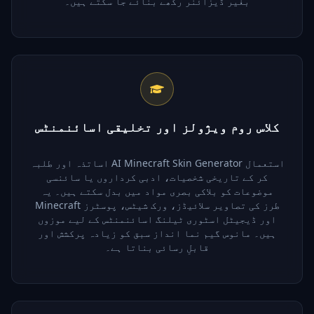
بغیر ڈیزائنر رکھے بنائے جا سکتے ہیں۔
کلاس روم ویژولز اور تخلیقی اسائنمنٹس
اساتذہ اور طلبہ AI Minecraft Skin Generator استعمال
کر کے تاریخی شخصیات، ادبی کرداروں یا سائنسی
موضوعات کو بلاکی بصری مواد میں بدل سکتے ہیں۔ یہ
Minecraft طرز کی تصاویر سلائیڈز، ورک شیٹس، پوسٹرز
اور ڈیجیٹل اسٹوری ٹیلنگ اسائنمنٹس کے لیے موزوں
ہیں۔ مانوس گیم نما انداز سبق کو زیادہ پرکشش اور
قابلِ رسائی بناتا ہے۔