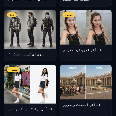
مقبول
نیا
اے آئی امیج اپ اسکیلر
تھری ڈی کیمرہ کنٹرول
مقبول
اے آئی آبجیکٹ ریموور
اے آئی بیک گراؤنڈ ریموور