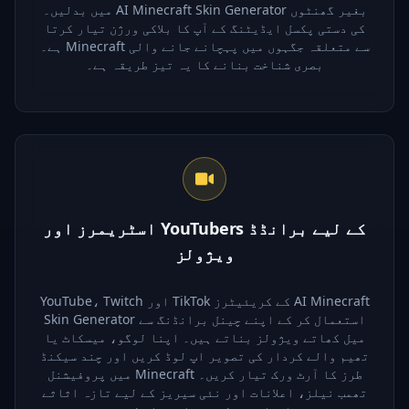
میں بدلیں۔ AI Minecraft Skin Generator بغیر گھنٹوں
کی دستی پکسل ایڈیٹنگ کے آپ کا بلاکی ورژن تیار کرتا
ہے۔ Minecraft سے متعلقہ جگہوں میں پہچانے جانے والی
بصری شناخت بنانے کا یہ تیز طریقہ ہے۔
اسٹریمرز اور YouTubers کے لیے برانڈڈ
ویژولز
YouTube، Twitch اور TikTok کے کریئیٹرز AI Minecraft
Skin Generator استعمال کر کے اپنے چینل برانڈنگ سے
میل کھاتے ویژولز بناتے ہیں۔ اپنا لوگو، میسکاٹ یا
تھیم والے کردار کی تصویر اپ لوڈ کریں اور چند سیکنڈ
میں پروفیشنل Minecraft طرز کا آرٹ ورک تیار کریں۔
تھمب نیلز، اعلانات اور نئی سیریز کے لیے تازہ اثاثے