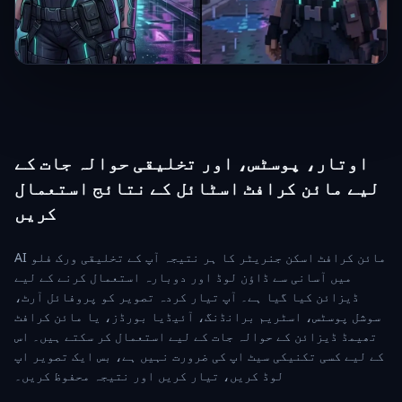
اوتار، پوسٹس، اور تخلیقی حوالہ جات کے
لیے مائن کرافٹ اسٹائل کے نتائج استعمال
کریں
AI مائن کرافٹ اسکن جنریٹر کا ہر نتیجہ آپ کے تخلیقی ورک فلو
میں آسانی سے ڈاؤن لوڈ اور دوبارہ استعمال کرنے کے لیے
ڈیزائن کیا گیا ہے۔ آپ تیار کردہ تصویر کو پروفائل آرٹ،
سوشل پوسٹس، اسٹریم برانڈنگ، آئیڈیا بورڈز، یا مائن کرافٹ
تھیمڈ ڈیزائن کے حوالہ جات کے لیے استعمال کر سکتے ہیں۔ اس
کے لیے کسی تکنیکی سیٹ اپ کی ضرورت نہیں ہے، بس ایک تصویر اپ
لوڈ کریں، تیار کریں اور نتیجہ محفوظ کریں۔