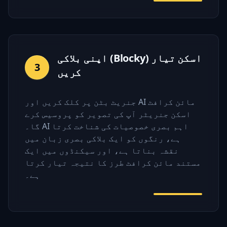
اپنی بلاکی (Blocky) اسکن تیار
3
کریں
جنریٹ بٹن پر کلک کریں اور AI مائن کرافٹ
اسکن جنریٹر آپ کی تصویر کو پروسیس کرے
گا۔ AI اہم بصری خصوصیات کی شناخت کرتا
ہے، رنگوں کو ایک بلاکی بصری زبان میں
نقشہ بناتا ہے، اور سیکنڈوں میں ایک
مستند مائن کرافٹ طرز کا نتیجہ تیار کرتا
ہے۔