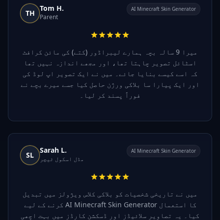
Tom H.
AI Minecraft Skin Generator
TH
Parent
میرا 9 سالہ بچہ ہمارے لیبراڈور (کتے) کی مائن کرافٹ
اسٹائل تصویر چاہتا تھا، اور مجھے اندازہ نہیں تھا
کہ اسے کیسے بنایا جائے۔ میں نے ایک تصویر اپ لوڈ کی
اور ایک پیارا سا بلاکی ورژن حاصل کیا جسے میرے بچے نے
فوراً پسند کر لیا۔
Sarah L.
AI Minecraft Skin Generator
SL
مڈل اسکول ٹیچر
میں نے تاریخی شخصیات کو بلاکی کلاس ویژولز میں تبدیل
کرنے کے لیے AI Minecraft Skin Generator کا استعمال
کیا۔ یہ تصاویر سلائیڈز اور ڈسکشن کارڈز میں بہت اچھی