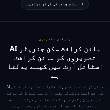
تمام جادوئی ٹولز دیکھیں
بنیادی صلاحیتیں
AI مائن کرافٹ سکن جنریٹر
تصویروں کو مائن کرافٹ
اسٹائل آرٹ میں کیسے بدلتا
ہے
AI مائن کرافٹ سکن جنریٹر حقیقی تصاویر کو مائن
کرافٹ اسٹائل کے کریکٹر آرٹ میں تبدیل کرنے کے
لیے ذہین پکسل میپنگ کا استعمال کرتا ہے۔ اس
بنیادی ٹیکنالوجی کو دریافت کریں جو کسی بھی