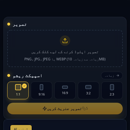
تصویر
تصویر اپلوڈ کرنے کے لیے کلک کریں
PNG، JPG، JPEG یا WEBP (زیادہ سے زیادہ 10MB)
اسپیکٹ ریشو
زیادہ
16:9
3:2
1:1
9:16
2:3
تصویر جنریٹ کریں
5
AI گیلری