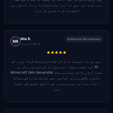
رہے تھے، اور میں نے اسے اپنے ڈسکارڈ اوتار کے طور پر
استعمال کرنا شروع کر دیا۔
Mia R.
AI Minecraft Skin Generator
MR
ٹوئچ اسٹریمر
میں ہر ماہ تھیمڈ مائن کرافٹ اسٹریمنگ کرتا ہوں، اس
لیے مجھے ہمیشہ نئے ویژولز کی ضرورت رہتی ہے۔ AI
Minecraft Skin Generator مجھے آرٹ ورک کو تیزی سے صاف
ستھری بلاکی پرومو تصاویر میں تبدیل کرنے کی سہولت
دیتا ہے، اور میرے ویورز فوراً فرق محسوس کر لیتے
ہیں۔