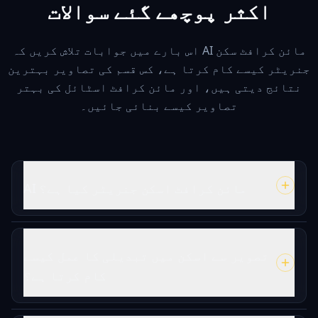
اکثر پوچھے گئے سوالات
اس بارے میں جوابات تلاش کریں کہ AI مائن کرافٹ سکن
جنریٹر کیسے کام کرتا ہے، کس قسم کی تصاویر بہترین
نتائج دیتی ہیں، اور مائن کرافٹ اسٹائل کی بہتر
تصاویر کیسے بنائی جائیں۔
AI مائن کرافٹ اسکن جنریٹر کیا ہے؟
تصویر سے اسکن میں تبدیلی کا عمل کیسے
کام کرتا ہے؟