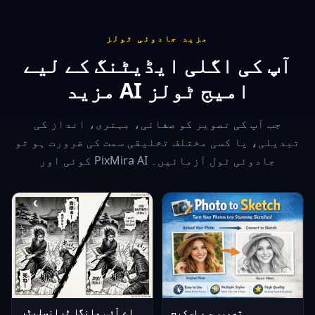
مزید جادوئی ٹولز
آپ کی اگلی ایڈیٹنگ کے لیے
مزید AI امیج ٹولز
جب آپ کی تصویر کو صفائی، بہتری، انداز کی
تبدیلی، یا کسی مختلف تخلیقی سمت کی ضرورت ہو تو
کوئی اور PixMira AI جادوئی ٹول آزمائیں۔
اے آئی مانگا ٹرانسلیٹر
تصویر سے اسکیچ