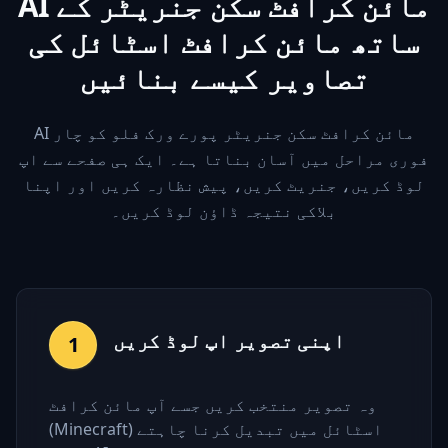
AI مائن کرافٹ سکن جنریٹر کے
ساتھ مائن کرافٹ اسٹائل کی
تصاویر کیسے بنائیں
AI مائن کرافٹ سکن جنریٹر پورے ورک فلو کو چار
فوری مراحل میں آسان بناتا ہے۔ ایک ہی صفحے سے اپ
لوڈ کریں، جنریٹ کریں، پیش نظارہ کریں اور اپنا
بلاکی نتیجہ ڈاؤن لوڈ کریں۔
اپنی تصویر اپ لوڈ کریں
1
وہ تصویر منتخب کریں جسے آپ مائن کرافٹ
(Minecraft) اسٹائل میں تبدیل کرنا چاہتے