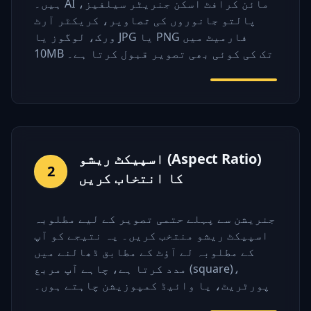
ہیں۔ AI مائن کرافٹ اسکن جنریٹر سیلفیز،
پالتو جانوروں کی تصاویر، کریکٹر آرٹ
ورک، لوگوز یا JPG یا PNG فارمیٹ میں
10MB تک کی کوئی بھی تصویر قبول کرتا ہے۔
اسپیکٹ ریشو (Aspect Ratio)
2
کا انتخاب کریں
جنریشن سے پہلے حتمی تصویر کے لیے مطلوبہ
اسپیکٹ ریشو منتخب کریں۔ یہ نتیجے کو آپ
کے مطلوبہ لے آؤٹ کے مطابق ڈھالنے میں
مدد کرتا ہے، چاہے آپ مربع (square)،
پورٹریٹ، یا وائیڈ کمپوزیشن چاہتے ہوں۔