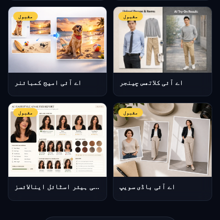
مقبول
مقبول
اے آئی کلاتھس چینجر
اے آئی امیج کمبائنر
مقبول
مقبول
اے آئی باڈی سویپ
اے آئی ہیئر اسٹائل اینالائسز