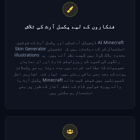
فنکاروں کے لیے پکسل آرٹ کی تلاش
ڈیجیٹل آرٹسٹس اور پکسل آرٹ کے شوقین AI Minecraft
Skin Generator استعمال کر کے دیکھتے ہیں کہ تفصیلی
illustrations محدود بلاک گرڈ میں کیسے نظر آتے ہیں۔ یہ
رنگوں کی کمی، کم ریزولوشن فارم اور ان نمایاں
خصوصیات کا مطالعہ کرنے میں مدد دیتا ہے جو پکسلائز
ہونے کے بعد بھی باقی رہتی ہیں۔ تیار شدہ تصاویر اصل
پکسل آرٹ یا Minecraft کمیونٹیز میں شیئر کیے جانے
والے پورٹ فولیو کام کے نقطہ آغاز کے طور پر بھی
استعمال ہو سکتی ہیں۔