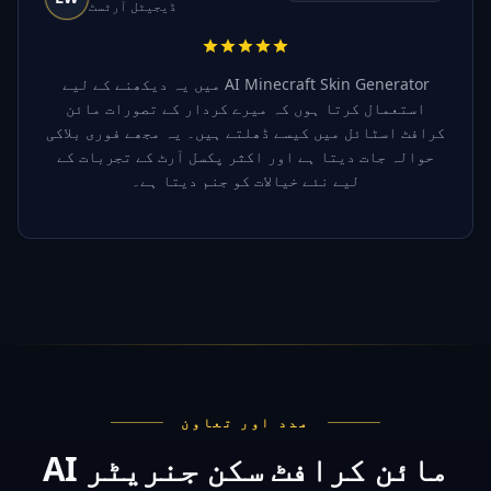
ڈیجیٹل آرٹسٹ
میں یہ دیکھنے کے لیے AI Minecraft Skin Generator
استعمال کرتا ہوں کہ میرے کردار کے تصورات مائن
کرافٹ اسٹائل میں کیسے ڈھلتے ہیں۔ یہ مجھے فوری بلاکی
حوالہ جات دیتا ہے اور اکثر پکسل آرٹ کے تجربات کے
لیے نئے خیالات کو جنم دیتا ہے۔
مدد اور تعاون
AI مائن کرافٹ سکن جنریٹر