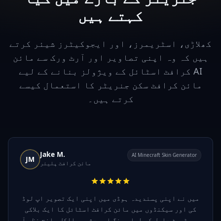
کہتے ہیں
کھلاڑی، اسٹریمرز، اور ایجوکیٹرز شیئر کرتے
ہیں کہ وہ اپنی تصاویر اور آرٹ ورک سے مائن
کرافٹ اسٹائل کے ویژولز بنانے کے لیے AI
مائن کرافٹ سکن جنریٹر کا استعمال کیسے
کرتے ہیں۔
Jake M.
AI Minecraft Skin Generator
JM
مائن کرافٹ پلیئر
میں نے اپنی پسندیدہ ہوڈی میں اپنی ایک تصویر اپ لوڈ
کی اور سیکنڈوں میں مائن کرافٹ اسٹائل کا ایک بلاکی
پورٹریٹ حاصل کر لیا۔ رنگ اور چشمہ بالکل واضح نظر آ