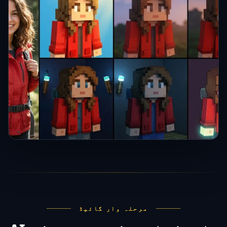
مرحلہ وار گائیڈ