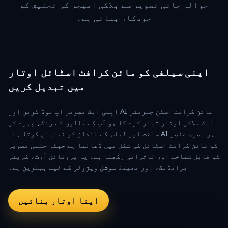
حوالہ جاتی تصویر سے بلاکی امیجز کی تخلیق کو
خودکار بناتی ہے۔
اپنی سیلفی کو مائن کرافٹ اسٹائل اوتار
میں تبدیل کریں
اپنی ایک تصویر اپ لوڈ کریں اور AI مائن کرافٹ اسکن جنریٹر
ایک بلاکی اوتار تیار کرے گا جو آپ کے بالوں کے رنگ، چہرے کی
ساخت اور لباس کے انداز کو نمایاں کرتا ہے۔ AI ہر بصری عنصر
کو مائن کرافٹ اسٹائل کی شکل میں ڈھالتا ہے جبکہ حتمی تصویر
کو قابل شناخت اور تاثراتی رکھتا ہے۔ یہ پروفائل آرٹ، کریٹر
برانڈنگ، اور تھیمڈ سوشل ویژولز کے لیے بہترین ہے۔
اپنا اوتار بنائیں