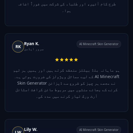
طرح کام آئیں، اور طلباء کی شرکت میں فوراً اضافہ
ہوا۔
Ryan K.
AI Minecraft Skin Generator
RK
سرور ایڈمن
ہم ماہانہ بلڈ بیٹلز منعقد کرتے ہیں اور ہمیں ہر ٹیم
کے لیے مماثل ویژولز کی ضرورت ہوتی ہے۔ AI Minecraft
Skin Generator نے مجھے ہر چیز کو شروع سے ڈیزائن
کرنے کے بجائے منٹوں میں مربوط مائن کرافٹ اسٹائل
آرٹ ورک تیار کرنے میں مدد کی۔
Lily W.
AI Minecraft Skin Generator
LW