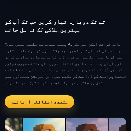
تب تک دوبارہ تیار کریں جب تک آپ کو
بہترین بلاکی لک نہ مل جائے
پہلے نتیجے سے مطمئن نہیں ہیں؟ AI مائن کرافٹ اسکن جنریٹر
ہر بار جب آپ اسے ایک ہی تصویر پر چلاتے ہیں تو ایک منفرد تغیر
پیش کرتا ہے۔ ایک سے زیادہ ورژنز کا ساتھ ساتھ موازنہ کریں
اور اپنی پسند کے مطابق انتخاب کریں۔ آپ مختلف سورس فوٹوز
کو بھی آزما سکتے ہیں یا نئی بصری سمتوں کو تلاش کرنے کے لیے
ٹیکسٹ پرامپٹ کو ایڈجسٹ کر سکتے ہیں۔ ہر جنریشن سیکنڈوں میں
مکمل ہو جاتی ہے، لہذا تجربہ کرنا تیز اور مفت ہے۔
متعدد اسٹائلز آزمائیں