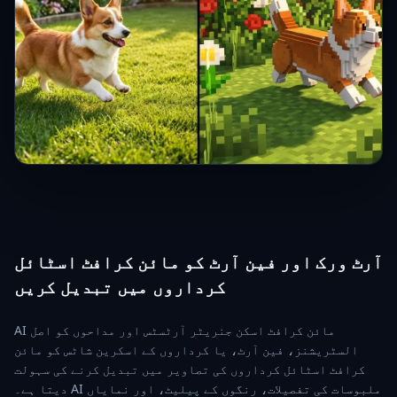
آرٹ ورک اور فین آرٹ کو مائن کرافٹ اسٹائل
کرداروں میں تبدیل کریں
AI مائن کرافٹ اسکن جنریٹر آرٹسٹس اور مداحوں کو اصل
السٹریشنز، فین آرٹ، یا کرداروں کے اسکرین شاٹس کو مائن
کرافٹ اسٹائل کرداروں کی تصاویر میں تبدیل کرنے کی سہولت
دیتا ہے۔ AI ملبوسات کی تفصیلات، رنگوں کے پیلیٹ، اور نمایاں