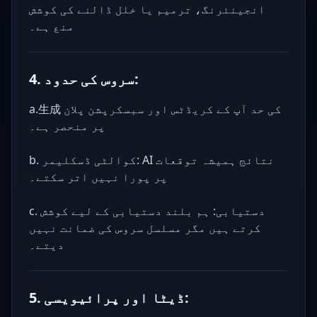
انجینئرنگ، ترمیم یا خلل ڈالنے کی کوشش
منع ہے۔
4. سروس کی حدود:
a.生成 کی حد آپ کے کریڈٹس اور سبسکرپشن پلان
پر منحصر ہے۔
b. کوالٹی ڈسکلیمر: AI نتائج ہمیشہ توقعات
پر پورا نہیں اتر سکتے۔
c. دستیابی: ہم بلند دستیابی کے لیے کوشش
کرتے ہیں مگر مسلسل سروس کی ضمانت نہیں
دیتے۔
5. ڈیٹا اور پرائیویسی: