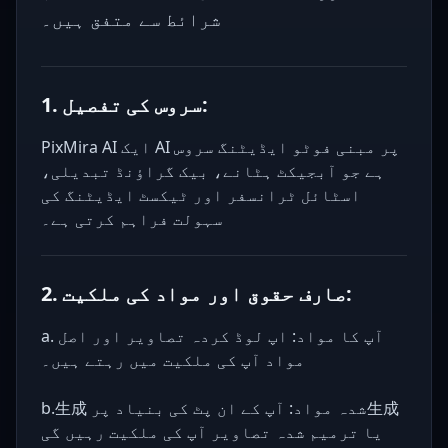
شرائط سے متفق ہیں۔
1. سروس کی تفصیل:
PixMira AI ایک AI پر مبنی فوٹو ایڈیٹنگ سروس
ہے جو آبجیکٹ ہٹانے، بیک گراؤنڈ تبدیلی،
اسٹائل ٹرانسفر اور ٹیکسٹ ایڈیٹنگ کی
سہولت فراہم کرتی ہے۔
2. صارف حقوق اور مواد کی ملکیت:
a. آپ کا مواد: اپ لوڈ کردہ تصاویر اور اصل
مواد آپ کی ملکیت میں رہتے ہیں۔
b.生成 شدہ مواد: آپ کے ان پٹ کی بنیاد پر生成
یا ترمیم شدہ تصاویر آپ کی ملکیت رہیں گی