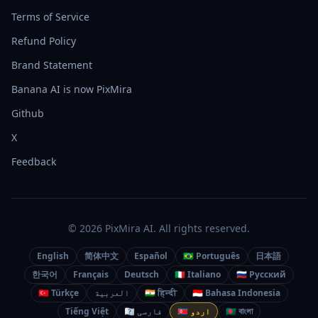
Terms of Service
Refund Policy
Brand Statement
Banana AI is now PixMira
Github
X
Feedback
© 2026 PixMira AI. All rights reserved.
English
简体中文
Español
🇧🇷 Português
日本語
한국어
Français
Deutsch
🇮🇹 Italiano
🇷🇺 Русский
🇮🇩 Bahasa Indonesia
🇮🇳 हिन्दी
العربية
🇹🇷 Türkçe
🇧🇩 বাংলা
🇵🇰 اردو
🇮🇷 فارسی
Tiếng Việt