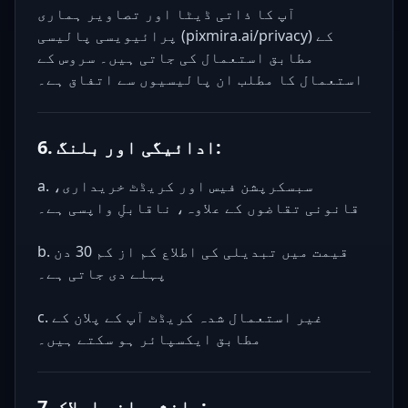
آپ کا ذاتی ڈیٹا اور تصاویر ہماری
پرائیویسی پالیسی (pixmira.ai/privacy) کے
مطابق استعمال کی جاتی ہیں۔ سروس کے
استعمال کا مطلب ان پالیسیوں سے اتفاق ہے۔
6. ادائیگی اور بلنگ:
a. سبسکرپشن فیس اور کریڈٹ خریداری،
قانونی تقاضوں کے علاوہ، ناقابلِ واپسی ہے۔
b. قیمت میں تبدیلی کی اطلاع کم از کم 30 دن
پہلے دی جاتی ہے۔
c. غیر استعمال شدہ کریڈٹ آپ کے پلان کے
مطابق ایکسپائر ہو سکتے ہیں۔
7. دانشورانہ املاک: