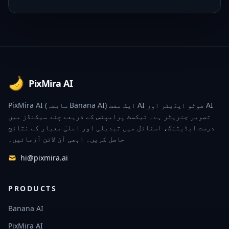
Footer
PixMira AI
PixMira AI (سابقہ Banana AI) ایک مفت AI فوٹو ایڈیٹر اور AI
تصویر جنریٹر ہے۔ ٹیکسٹ پرامپٹس کے ذریعے چند سیکنڈز میں
درست ایڈیٹنگ، اسٹائل میں تبدیلی اور اعلیٰ معیار کے نتائج
حاصل کریں۔ ابھی آن لائن آزمائیں۔
hi@pixmira.ai
PRODUCTS
Banana AI
PixMira AI