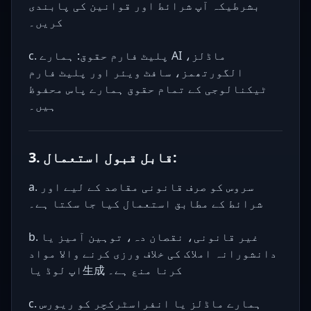
بشرطیکہ آپ شرائط اور قوانین کی پابندی
کریں۔
c. پلیٹ فارم حقوق: ہمارے AI ماڈلز،
الگورتھمز، سافٹ ویئر اور پلیٹ فارم
ٹیکنالوجی کے تمام حقوق ہمارے پاس محفوظ
ہیں۔
3. قابل قبول استعمال:
a. سروس کو صرف قانونی مقاصد کے لیے اور
شرائط کے مطابق استعمال کیا جا سکتا ہے۔
b. غیر قانونی، نقصان دہ، توہین آمیز یا
دانشورانہ املاک کی خلاف ورزی کرنے والا مواد
اپ لوڈ یا生成 کرنا منع ہے۔
c. ہمارے ماڈلز یا انفراسٹرکچر کو ریورس