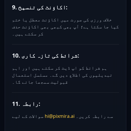
9. اکاؤنٹ کی تنسیخ:
خلاف ورزی کی صورت میں اکاؤنٹ معطل یا ختم
کیا جا سکتا ہے؛ آپ بھی کبھی بھی اکاؤنٹ حذف
کر سکتے ہیں۔
10. شرائط کی تازہ کاری:
ہم شرائط کو اپ ڈیٹ کر سکتے ہیں اور اہم
تبدیلیوں کی اطلاع دیں گے۔ مسلسل استعمال
قبولیت سمجھا جائے گا۔
11. رابطہ:
سے رابطہ کریں۔
hi@pixmira.ai
سوالات کے لیے