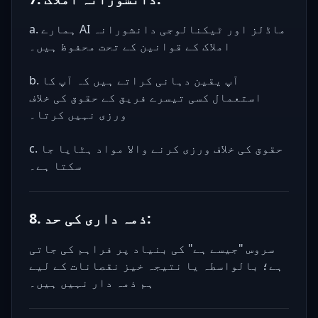
a. ہمارے AI ماڈلز اور ٹیکنالوجی دانشورانہ
املاک کے قوانین کے تحت محفوظ ہیں۔
b. آپ یقین دہانی کراتے ہیں کہ آپ کا
استعمال کسی تیسرے فریق کے حقوق کی خلاف
ورزی نہیں کرتا۔
c. حقوق کی خلاف ورزی کرنے والا مواد ہٹایا جا
سکتا ہے۔
8. ذمہ داری کی حد:
سروس "جیسے ہے" کی بنیاد پر فراہم کی جاتی
ہے؛ بالواسطہ یا نتیجہ خیز نقصانات کے لیے
ہم ذمہ دار نہیں ہیں۔