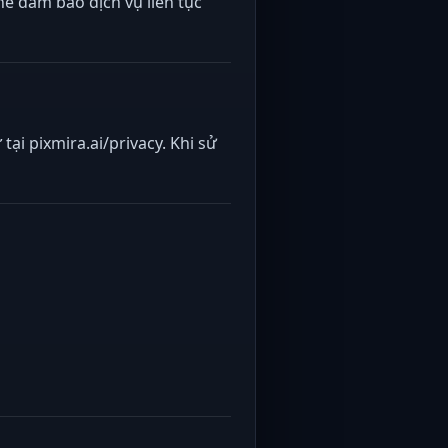
hể đảm bảo dịch vụ liên tục
tại pixmira.ai/privacy. Khi sử