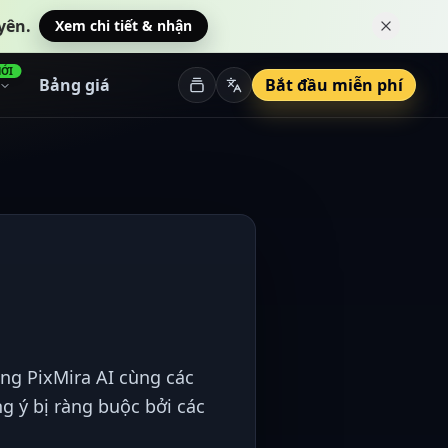
yên.
Xem chi tiết & nhận
Đóng th
ỚI
Bảng giá
Bắt đầu miễn phí
ụng PixMira AI cùng các
ng ý bị ràng buộc bởi các