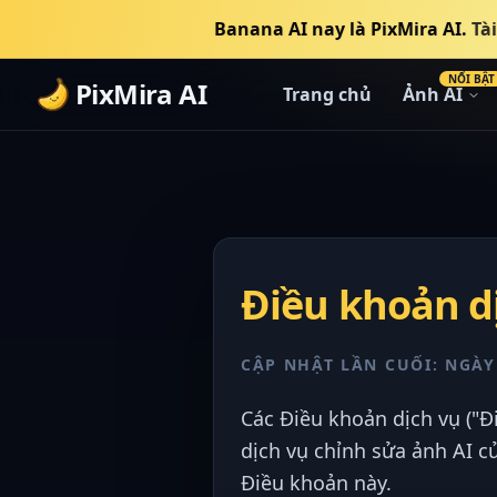
Banana AI nay là PixMira AI.
Tà
NỔI BẬT
PixMira AI
Trang chủ
Ảnh AI
Điều khoản d
CẬP NHẬT LẦN CUỐI: NGÀY
Các Điều khoản dịch vụ ("Đ
dịch vụ chỉnh sửa ảnh AI củ
Điều khoản này.