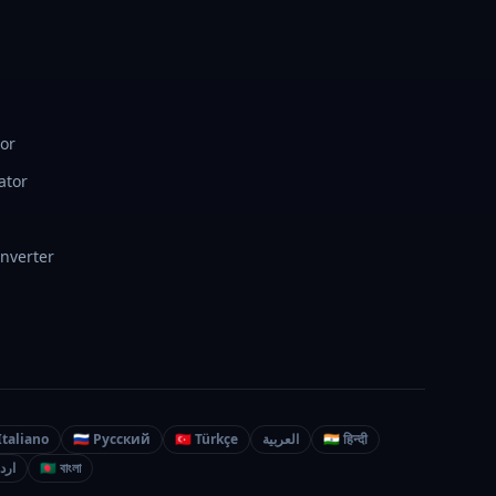
tor
ator
onverter
 Italiano
🇷🇺 Русский
🇹🇷 Türkçe
العربية
🇮🇳 हिन्दी
🇰 اردو
🇧🇩 বাংলা