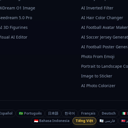
HiDream O1 Image
AI Inverted Filter
Seedream 5.0 Pro
AI Hair Color Changer
AI 3D Figurines
AI Football Avatar Maker
Visual AI Editor
AI Soccer Jersey Genera
AI Football Poster Gener
Photo From Emoji
Portrait to Landscape C
Image to Sticker
AI Photo Colorizer
Español
🇧🇷 Português
日本語
한국어
Français
Deutsch
🇮🇹
🇮🇩 Bahasa Indonesia
Tiếng Việt
🇮🇷 فارسی
🇵