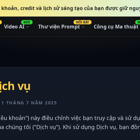
i khoản, credit và lịch sử sáng tạo của bạn được giữ ngu
MỚI
NỔI BẬT
M
Video AI
Thư viện Prompt
Công cụ Ma thuật
ịch vụ
 1 THÁNG 7 NĂM 2025
iều khoản") này điều chỉnh việc bạn truy cập và sử d
a chúng tôi ("Dịch vụ"). Khi sử dụng Dịch vụ, bạn đồ