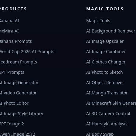
PRODUCTS
MAGIC TOOLS
Banana AI
Magic Tools
PixMira AI
AI Background Remover
Banana Prompts
AI Image Upscaler
World Cup 2026 AI Prompts
AI Image Combiner
Seedream Prompts
AI Clothes Changer
GPT Prompts
AI Photo to Sketch
AI Image Generator
AI Object Remover
AI Video Generator
AI Manga Translator
AI Photo Editor
AI Minecraft Skin Gener
AI Image Style Library
AI 3D Camera Control
GPT Image 2
AI Hairstyle Analysis
Qwen Image 2512
AI Body Swap