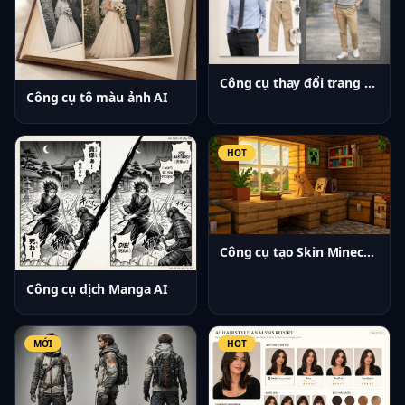
Công cụ thay đổi trang phục AI
Công cụ tô màu ảnh AI
HOT
Công cụ tạo Skin Minecraft AI
Công cụ dịch Manga AI
MỚI
HOT