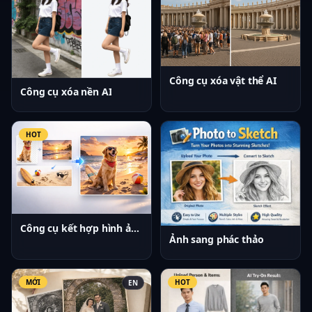
Công cụ xóa vật thể AI
Công cụ xóa nền AI
HOT
Công cụ kết hợp hình ảnh AI
Ảnh sang phác thảo
MỚI
HOT
EN