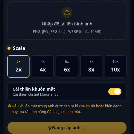
Nhấp để tải lên hình ảnh
PNG, JPG, JPEG, hoặc WEBP (tối đa 10MB)
Scale
2x
4x
6x
8x
10x
2x
4x
6x
8x
10x
Cải thiện khuôn mặt
Cải thiện chi tiết khuôn mặt
Nếu khuôn mặt trong ảnh được tạo ra bị che khuất hoặc biến dạng,
hãy thử tắt tính năng Cải thiện khuôn mặt.
Nâng cấp ảnh
2