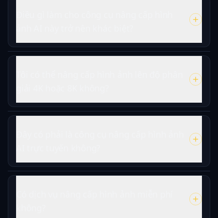
Điều gì làm cho công cụ nâng cấp hình
ảnh AI này trở nên khác biệt?
Tôi có thể nâng cấp hình ảnh lên độ phân
giải 4K hoặc 8K không?
Đây có phải là công cụ nâng cấp hình ảnh
AI trực tuyến không?
Có dịch vụ nâng cấp hình ảnh miễn phí
không?