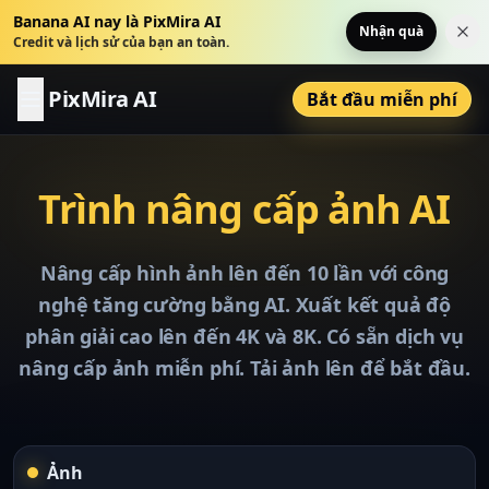
Banana AI nay là PixMira AI
Nhận quà
Đó
Credit và lịch sử của bạn an toàn.
PixMira AI
Bắt đầu miễn phí
Trình nâng cấp ảnh AI
Nâng cấp hình ảnh lên đến 10 lần với công
nghệ tăng cường bằng AI. Xuất kết quả độ
phân giải cao lên đến 4K và 8K. Có sẵn dịch vụ
nâng cấp ảnh miễn phí. Tải ảnh lên để bắt đầu.
Ảnh