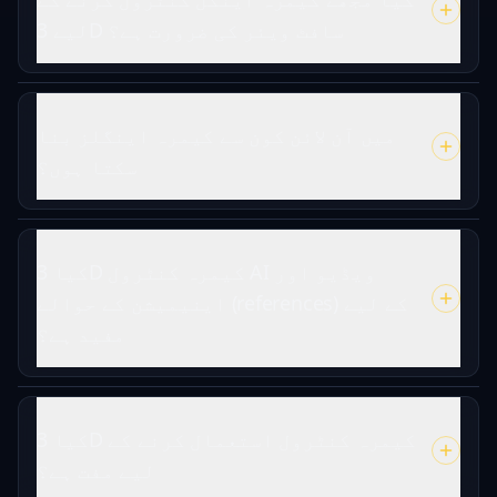
لیے 3D سافٹ ویئر کی ضرورت ہے؟
میں آن لائن کون سے کیمرہ اینگلز بنا
سکتا ہوں؟
کیا 3D کیمرہ کنٹرول AI ویڈیو اور
اینیمیشن کے حوالے (references) کے لیے
مفید ہے؟
کیا 3D کیمرہ کنٹرول استعمال کرنے کے
لیے مفت ہے؟