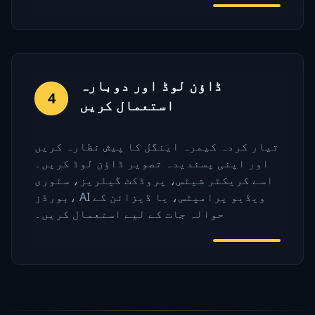
ڈاؤن لوڈ اور دوبارہ
4
استعمال کریں
تیار کردہ کیمرہ اینگل کا پیش نظارہ کریں
اور اپنی پسندیدہ تصویر ڈاؤن لوڈ کریں۔
اسے کریکٹر شیٹس، پروڈکٹ گیلریز، سٹوری
بورڈز، AI ویڈیو پرامپٹس، یا ڈیزائن کے
حوالہ جات کے لیے استعمال کریں۔