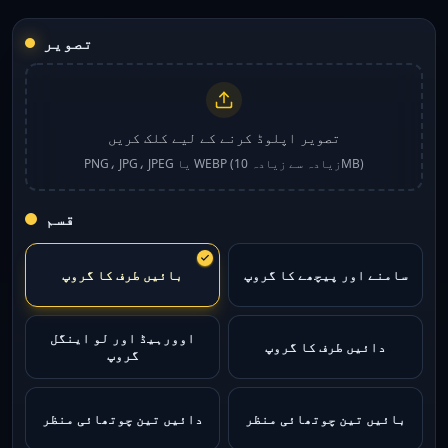
تصویر
تصویر اپلوڈ کرنے کے لیے کلک کریں
PNG، JPG، JPEG یا WEBP (زیادہ سے زیادہ 10MB)
قسم
سامنے اور پیچھے کا گروپ
بائیں طرف کا گروپ
اوورہیڈ اور لو اینگل
دائیں طرف کا گروپ
گروپ
بائیں تین چوتھائی منظر
دائیں تین چوتھائی منظر