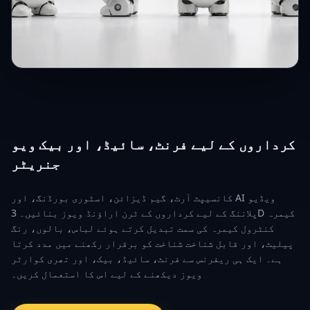
کرداروں کے لیے فرنٹ، سائیڈ، اور بیک ویو
جنریٹر
کانسیپٹ آرٹ، گیم ڈیزائن، اسٹوری بورڈنگ، اور AI ویڈیو
پلاننگ کے لیے کرداروں کے ٹرن اراؤنڈ ویوز بنائیں۔ 3D کیمرہ
کنٹرول کیمرہ کی سمت تبدیل کرتے ہوئے لباس، بالوں، رنگ
پیلیٹ، اور قابل شناخت شناخت کو برقرار رکھنے میں مدد کرتا
ہے۔ ایک ہی ریفرنس سے فرنٹ، سائیڈ، بیک، اور تھری کوارٹر
ویوز دیکھنے کے لیے اس کا استعمال کریں۔