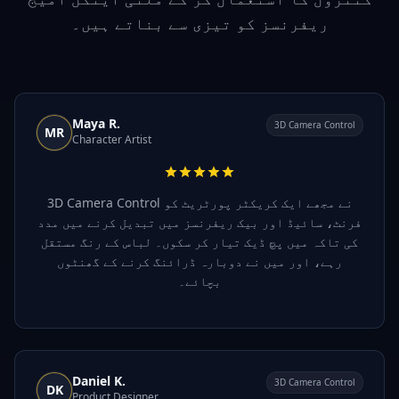
ریفرنسز کو تیزی سے بناتے ہیں۔
Maya R.
3D Camera Control
MR
Character Artist
3D Camera Control نے مجھے ایک کریکٹر پورٹریٹ کو
فرنٹ، سائیڈ اور بیک ریفرنسز میں تبدیل کرنے میں مدد
کی تاکہ میں پچ ڈیک تیار کر سکوں۔ لباس کے رنگ مستقل
رہے، اور میں نے دوبارہ ڈرائنگ کرنے کے گھنٹوں
بچائے۔
Daniel K.
3D Camera Control
DK
Product Designer