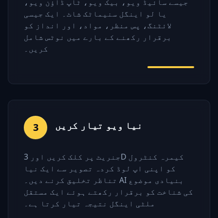
جیسے سائیڈ ویو، بیک ویو، ٹاپ ڈاؤن ویو،
یا لو اینگل سنیماٹک شاٹ۔ ایک جیسی
لائٹنگ، پس منظر، مواد، اور انداز کو
برقرار رکھنے کے بارے میں نوٹس شامل
کریں۔
نیا ویو تیار کریں
3
جنریٹ پر کلک کریں اور 3D کیمرہ کنٹرول
کو اپنی اپ لوڈ کردہ تصویر سے ایک نیا
تناظر تخلیق کرنے دیں۔ AI بنیادی موضوع
کی شناخت کو برقرار رکھتے ہوئے ایک مستقل
ملٹی اینگل نتیجہ تیار کرتا ہے۔