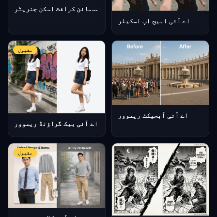
اے آئی مائن کرافٹ اسکن جنریٹر
اے آئی امیج اپ اسکیلر
مقبول
اے آئی آبجیکٹ ریموور
اے آئی بیک گراؤنڈ ریموور
مقبول