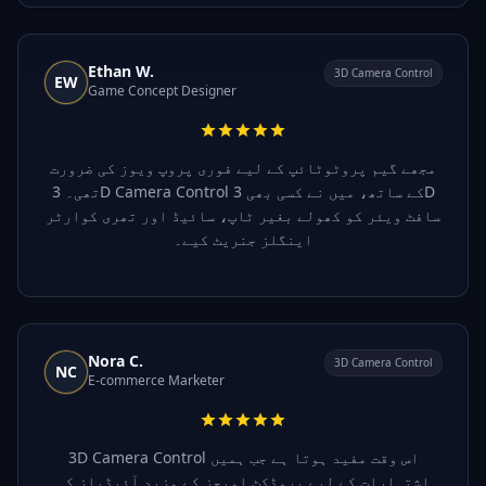
Ethan W.
3D Camera Control
EW
Game Concept Designer
مجھے گیم پروٹوٹائپ کے لیے فوری پروپ ویوز کی ضرورت
تھی۔ 3D Camera Control کے ساتھ، میں نے کسی بھی 3D
سافٹ ویئر کو کھولے بغیر ٹاپ، سائیڈ اور تھری کوارٹر
اینگلز جنریٹ کیے۔
Nora C.
3D Camera Control
NC
E-commerce Marketer
3D Camera Control اس وقت مفید ہوتا ہے جب ہمیں
اشتہارات کے لیے پروڈکٹ امیجز کے مزید آئیڈیاز کی