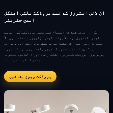
آن لائن اسٹورز کے لیے پروڈکٹ ملٹی اینگل
امیج جنریٹر
ایک اور فوٹو شوٹ کا اہتمام کیے بغیر پروڈکٹس کو ایک سے
زیادہ کیمرہ زاویوں سے دکھائیں۔ 3D کیمرہ کنٹرول ایسے
متبادل ویوز تیار کر سکتا ہے جو میٹریل، رنگ، اور ڈیزائن
لینگویج کو اصل تصویر کے قریب رکھتے ہیں۔ یہ کانسیپٹ
پریویوز، پروڈکٹ گیلریز، اشتہارات، اور ای-کامرس منصوبہ
بندی کے لیے مفید ہے۔
پروڈکٹ ویوز بنائیں