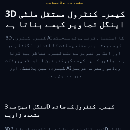
بنیادی صلاحیتیں
3D کیمرہ کنٹرول مستقل ملٹی
اینگل تصاویر کیسے بناتا ہے
3D کیمرہ کنٹرول AI کا استعمال کرتے ہوئے سبجیکٹ
کو سمجھتا ہے، مقامی ساخت کا اندازہ لگاتا ہے،
اور ایک ہی تصویر سے نئے کیمرہ تناظر پیش کرتا
ہے۔ جانیں کہ یہ کیسے کریکٹر ٹرن اراؤنڈ، پروڈکٹ
گیلری، سین پلاننگ، اور AI ویڈیو ریفرنس فریمز
میں معاون ہے۔
سنگل امیج سے 3D کیمرہ کنٹرول کے ساتھ
متعدد زاویے
3D کیمرہ کنٹرول، اپ لوڈ کردہ ایک تصویر کو مکمل 3D ماڈل کی