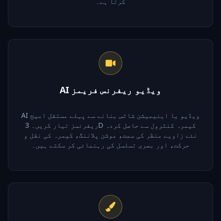
کرتا ہے۔
AI ویڈیو ریفرنس فریمز
AI ویڈیو یا اینیمیشن شاٹس بنانے سے پہلے مستقل امیج
ریفرنسز تیار کریں۔ 3D کیمرہ کنٹرول سے حاصل کردہ
نئے زاویے منظر کی سمت، موشن پلاننگ، کیمرہ کی نقل و
حرکت، اور بصری تسلسل کی رہنمائی کر سکتے ہیں۔