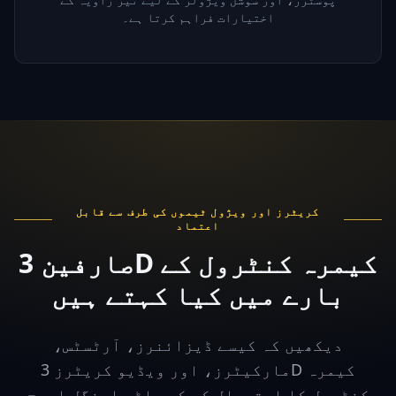
اختیارات فراہم کرتا ہے۔
کریٹرز اور ویژول ٹیموں کی طرف سے قابل
اعتماد
صارفین 3D کیمرہ کنٹرول کے
بارے میں کیا کہتے ہیں
دیکھیں کہ کیسے ڈیزائنرز، آرٹسٹس،
مارکیٹرز، اور ویڈیو کریٹرز 3D کیمرہ
کنٹرول کا استعمال کر کے ملٹی اینگل امیج