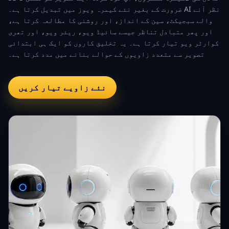
ضرورت کے بغیر نئے کیمرہ ویوز میں تبدیل کرتا ہے۔ AI نظر آنے
والے سبجیکٹ، سین کے انداز، اور روشنی کا مطالعہ کرتا ہے،
اور پھر متبادل تناظر جیسے سائیڈ ویو، ریئر ویو، اور تھری
کوارٹر ویو تیار کرتا ہے۔ یہ تخلیق کاروں کو ایک ہی ابتدائی
تصویر سے متعدد زاویوں کے حوالے بنانے میں مدد کرتا ہے۔
نئے زاویے تیار کریں