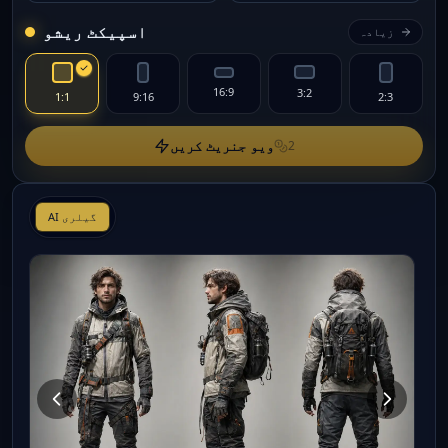
اسپیکٹ ریشو
زیادہ
16:9
3:2
1:1
9:16
2:3
ویو جنریٹ کریں
2
AI گیلری