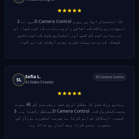
میں نے 3D Camera Control کا استعمال ایک ہی ہیرو
امیج سے پروڈکٹ کے اضافی زاویے بنانے کے لیے کیا۔ اس
نے ہماری ٹیم کو کسی اور اسٹوڈیو شوٹ کے لیے حتمی
فیصلہ کرنے سے پہلے فوری بصری آپشنز فراہم کیے۔
Sofia L.
3D Camera Control
SL
AI Video Creator
میرے AI ویڈیو ورک فلو کا مشکل ترین حصہ ریفرنسز کو
مستقل رکھنا ہے۔ 3D Camera Control مجھے کنٹرول شدہ
کیمرہ اینگلز فراہم کرتا ہے جس سے اسٹوری بورڈز کی
منصوبہ بندی کرنا بہت آسان ہو جاتا ہے۔