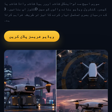
سورس امیج سے لو-اینگل شاٹ، اوور ہیڈ شاٹ، وائڈ شاٹ، یا
کلوز اپ بنائیں۔ 3D کیمرہ کنٹرول ویڈیو بنانے والوں کو سین
کے درمیان بصری تسلسل تیار کرنے کا تیز تر طریقہ فراہم کرتا
ہے۔
ویڈیو فریمز پلان کریں