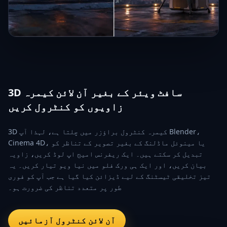
3D سافٹ ویئر کے بغیر آن لائن کیمرہ
زاویوں کو کنٹرول کریں
3D کیمرہ کنٹرول براؤزر میں چلتا ہے، لہذا آپ Blender،
Cinema 4D، یا مینوئل ماڈلنگ کے بغیر تصویر کے تناظر کو
تبدیل کر سکتے ہیں۔ ایک ریفرنس امیج اپ لوڈ کریں، زاویہ
بیان کریں، اور ایک ہی ورک فلو میں نیا ویو تیار کریں۔ یہ
تیز تخلیقی ٹیسٹنگ کے لیے ڈیزائن کیا گیا ہے جب آپ کو فوری
طور پر متعدد تناظر کی ضرورت ہو۔
آن لائن کنٹرول آزمائیں