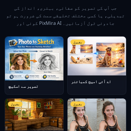
جب آپ کی تصویر کو صفائی، بہتری، انداز کی
تبدیلی، یا کسی مختلف تخلیقی سمت کی ضرورت ہو تو
کوئی اور PixMira AI جادوئی ٹول آزمائیں۔
مقبول
اے آئی امیج کمبائنر
تصویر سے اسکیچ
مقبول
مقبول