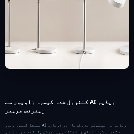
کنٹرول شدہ کیمرہ زاویوں سے AI ویڈیو
ریفرنس فریمز
مستقل کیمرہ ویوز AI ویڈیو پرامپٹس کو پلان کرنا اور دوبارہ
استعمال کرنا آسان بنا سکتے ہیں۔ موشن بنانے سے پہلے اسی