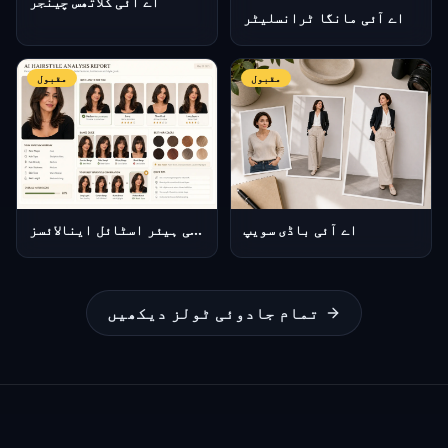
اے آئی کلاتھس چینجر
اے آئی مانگا ٹرانسلیٹر
مقبول
مقبول
اے آئی باڈی سویپ
اے آئی ہیئر اسٹائل اینالائسز
تمام جادوئی ٹولز دیکھیں