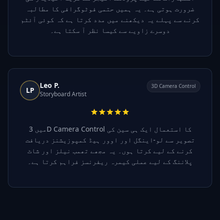
ضرورت ہوتی ہے۔ یہ ہمیں حتمی فوٹوگرافی کا مطالبہ
کرنے سے پہلے یہ دیکھنے میں مدد کرتا ہے کہ کوئی آئٹم
دوسرے زاویے سے کیسا نظر آ سکتا ہے۔
Leo P.
3D Camera Control
LP
Storyboard Artist
میں 3D Camera Control کا استعمال ایک ہی سین کی
تصویر سے لو-اینگل اور اوور ہیڈ کمپوزیشنز دریافت
کرنے کے لیے کرتا ہوں۔ یہ مجھے تھمب نیلز اور شاٹ
پلاننگ کے لیے عملی کیمرہ ریفرنسز فراہم کرتا ہے۔