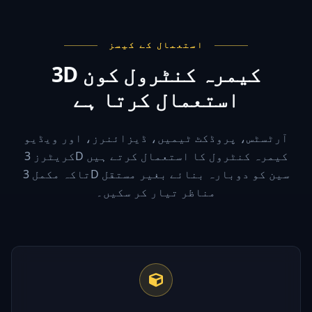
استعمال کے کیسز
3D کیمرہ کنٹرول کون
استعمال کرتا ہے
آرٹسٹس، پروڈکٹ ٹیمیں، ڈیزائنرز، اور ویڈیو
کریٹرز 3D کیمرہ کنٹرول کا استعمال کرتے ہیں
تاکہ مکمل 3D سین کو دوبارہ بنائے بغیر مستقل
مناظر تیار کر سکیں۔