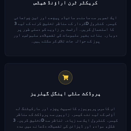
کریکٹر ٹرن اراؤنڈ شیٹس
ایک تصویر سے سامنے، سائیڈ، پیچھے اور تین چوتھائی
کردار کے مناظر تخلیق کرنے کے لیے 3D کیمرہ کنٹرول
کا استعمال کریں۔ آرٹسٹ ہر زاویے کو دستی طور پر
دوبارہ بنائے بغیر ملبوسات کی تفصیلات، سلہوٹس، اور
پوز کے حوالہ جات تلاش کر سکتے ہیں۔
پروڈکٹ ملٹی اینگل گیلریز
ای کامرس پریویوز، کانسیپٹ پچز، اور مارکیٹنگ لے
آؤٹس کے لیے نئے کیمرہ زاویوں سے پروڈکٹ کے مناظر
تخلیق کریں۔ 3D کیمرہ کنٹرول ایک سے زیادہ تناظر سے
شکل، مواد، اور ڈیزائن کی تفصیلات دکھانے میں مدد