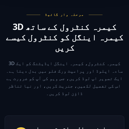
مرحلہ وار گائیڈ
3D کیمرہ کنٹرول کے ساتھ
کیمرہ اینگل کو کنٹرول کیسے
کریں
3D کیمرہ کنٹرول، کیمرہ اینگل ایڈیٹنگ کو ایک
سادہ اپلوڈ اور پرامپٹ ورک فلو میں بدل دیتا ہے۔
ایک تصویر اپ لوڈ کریں، جس ویو کی آپ کو ضرورت ہے
اس کی تفصیل لکھیں، جنریٹ کریں، اور نیا تناظر
ڈاؤن لوڈ کریں۔
اپنی حوالہ جاتی تصویر اپ