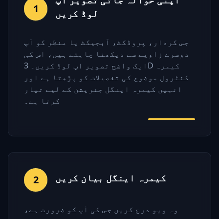
1
لوڈ کریں
جس کردار، پروڈکٹ، آبجیکٹ یا منظر کو آپ
دوسرے زاویے سے دیکھنا چاہتے ہیں، اس کی
ایک واضح تصویر اپ لوڈ کریں۔ 3D کیمرہ
کنٹرول موضوع کی تفصیلات کو پڑھتا ہے اور
انہیں کیمرہ اینگل جنریشن کے لیے تیار
کرتا ہے۔
کیمرہ اینگل بیان کریں
2
وہ ویو درج کریں جس کی آپ کو ضرورت ہے،