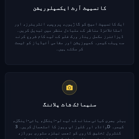
کانسیپٹ آرٹ ایکسپلوریشن
ایک کانسیپٹ امیج کو گاڑیوں، پروپس، انٹریئرز، اور
اسٹائلائزڈ مناظر کے متبادل منظر میں تبدیل کریں۔
ڈیزائنرز مکمل رینڈر ورک فلو کے لیے کام شروع کرنے
سے پہلے کیمرہ کمپوزیشن اور مقامی آئیڈیاز کو ٹیسٹ
کر سکتے ہیں۔
سنیماٹک شاٹ پلاننگ
بہتر بصری کہانی سنانے کے لیے لو-اینگل، ہائی-اینگل،
وائڈ، اور کلوز اپ ویوز کا استعمال کریں۔ 3D کیمرہ
کنٹرول تخلیق کاروں کو تھمب نیلز، سٹوری بورڈز،
پوسٹرز، اور سوشل ویژولز کے لیے تیز زاویہ کے