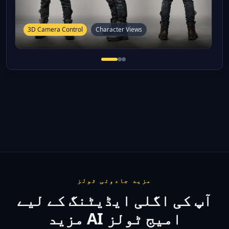
3D Camera Control
Character Views
مزید جادوئی ٹولز
آپ کی اگلی ایڈیٹنگ کے لیے
مزید AI امیج ٹولز