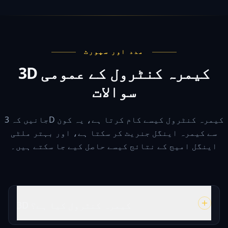
مدد اور سپورٹ
3D کیمرہ کنٹرول کے عمومی
سوالات
جانیں کہ 3D کیمرہ کنٹرول کیسے کام کرتا ہے، یہ کون
سے کیمرہ اینگل جنریٹ کر سکتا ہے، اور بہتر ملٹی
اینگل امیج کے نتائج کیسے حاصل کیے جا سکتے ہیں۔
3D کیمرہ کنٹرول کیا ہے؟