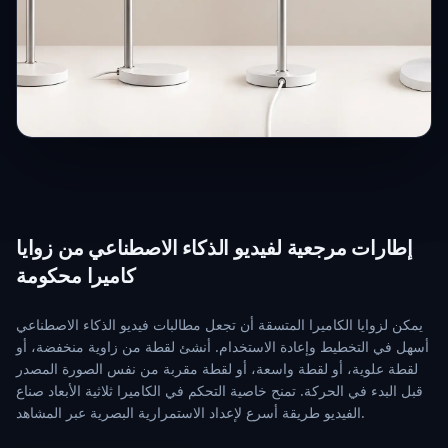
إطارات مرجعية لفيديو الذكاء الاصطناعي من زوايا
كاميرا محكومة
يمكن لزوايا الكاميرا المتسقة أن تجعل مطالبات فيديو الذكاء الاصطناعي
أسهل في التخطيط وإعادة الاستخدام. أنشئ لقطة من زاوية منخفضة، أو
لقطة علوية، أو لقطة واسعة، أو لقطة مقربة من نفس الصورة المصدر
قبل البدء في الحركة. تمنح خاصية التحكم في الكاميرا ثلاثية الأبعاد صناع
الفيديو طريقة أسرع لإعداد الاستمرارية البصرية عبر المشاهد.