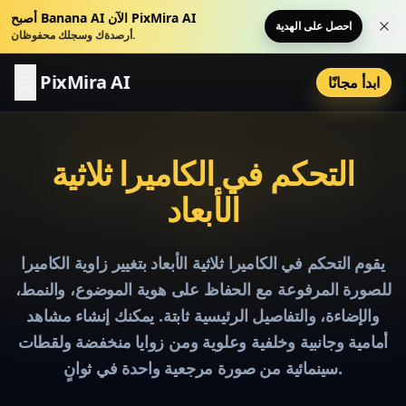
أصبح Banana AI الآن PixMira AI
احصل على الهدية
عار
أرصدةك وسجلك محفوظان.
PixMira AI
ابدأ مجانًا
التحكم في الكاميرا ثلاثية
الأبعاد
يقوم التحكم في الكاميرا ثلاثية الأبعاد بتغيير زاوية الكاميرا
للصورة المرفوعة مع الحفاظ على هوية الموضوع، والنمط،
والإضاءة، والتفاصيل الرئيسية ثابتة. يمكنك إنشاء مشاهد
أمامية وجانبية وخلفية وعلوية ومن زوايا منخفضة ولقطات
سينمائية من صورة مرجعية واحدة في ثوانٍ.