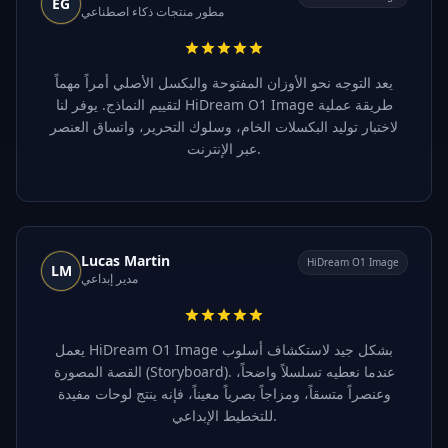
EG
مطور منتجات ذكاء اصطناعي
يعد التوجه نحو الأوزان المفتوحة والبكسل الأصلي أمراً مهماً
لتقييم النماذج. يوفر لنا HiDream O1 Image طريقة عملية
لاختبار توليد البكسلات الخام، وسلوك التحرير، واتساق العنصر
عبر الإنترنت.
Lucas Martin
HiDream O1 Image
LM
مدير إبداعي
يعمل HiDream O1 Image بشكل جيد لاستكشاف أسلوب
القصة المصورة (Storyboard). عندما نعطيه تسلسلاً واضحاً،
وعنصراً متسقاً، ومزاجاً بصرياً معيناً، فإنه ينتج لوحات مفيدة
للتخطيط الإبداعي.