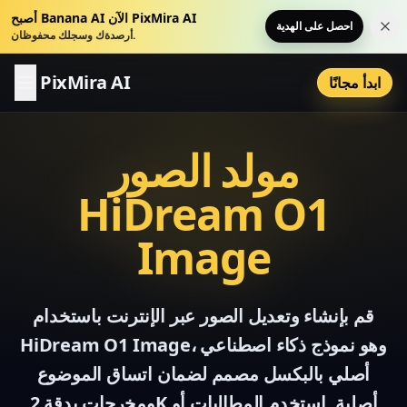
أصبح Banana AI الآن PixMira AI
احصل على الهدية
عار
أرصدةك وسجلك محفوظان.
PixMira AI
ابدأ مجانًا
مولد الصور
HiDream O1
Image
قم بإنشاء وتعديل الصور عبر الإنترنت باستخدام
HiDream O1 Image، وهو نموذج ذكاء اصطناعي
أصلي بالبكسل مصمم لضمان اتساق الموضوع
ومخرجات بدقة 2K أصلية. استخدم المطالبات أو