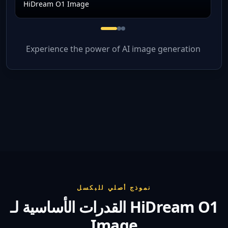
HiDream O1 Image
Pixel-native cinematic portra
Product concept with subjec
High-resolution creative 
Experience the power of AI image generation
نموذج أصلي للبكسل
القدرات الأساسية لـ HiDream O1
Image