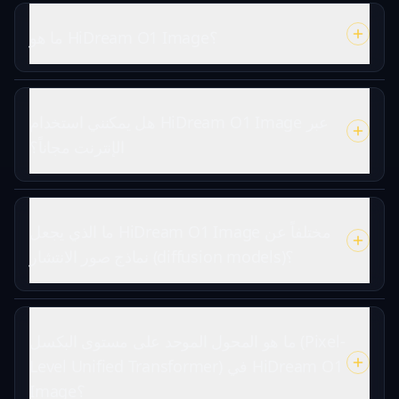
ما هو HiDream O1 Image؟
هل يمكنني استخدام HiDream O1 Image عبر
الإنترنت مجاناً؟
ما الذي يجعل HiDream O1 Image مختلفاً عن
نماذج صور الانتشار (diffusion models)؟
ما هو المحول الموحد على مستوى البكسل (Pixel-
Level Unified Transformer) في HiDream O1
Image؟