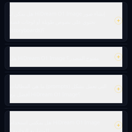
هل يمكن لـ HiDream O1 Image إنشاء صور
تحتوي على نصوص طويلة أو لوحات قصة
(storyboards)؟
هل HiDream O1 Image مفتوح المصدر؟
ما هي المطالبات (prompts) التي تعمل بشكل
أفضل مع HiDream O1 Image؟
هل يمكنني استخدام HiDream O1 Image
للمشاريع التجارية؟