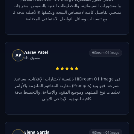
والمنشورات السينمائية، والتخطيطات الغنية بالنصوص. مخرجاته
الأصلية بدقة 2K تمنحني تفاصيل كافية لاقتصاص النتيجة وتكييفها
مع تنسيقات وسائل التواصل الاجتماعي المختلفة.
Aarav Patel
HiDream O1 Image
AP
مسوق أداء
بالنسبة لاختبارات الإعلانات، يساعدنا HiDream O1 Image في
مقارنة المفاهيم الملتزمة بالأوامر (Prompts) بسرعة. فهو يتبع
تعليمات نوع المشهد، وموضع المنتج، والإضاءة، والتخطيط بدقة
كافية للتوجيه الإبداعي الأولي.
Elena Garcia
HiDream O1 Image