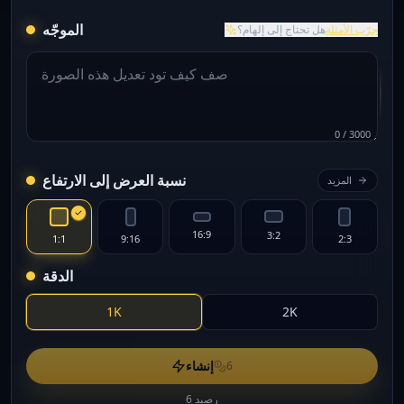
الموجّه
جرّب الأمثلة
هل تحتاج إلى إلهام؟
0
/
3000
نسبة العرض إلى الارتفاع
المزيد
16:9
3:2
1:1
9:16
2:3
الدقة
1K
2K
إنشاء
6
6 رصيد