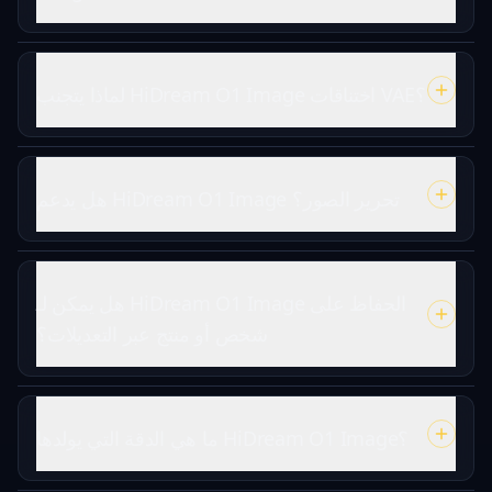
لماذا يتجنب HiDream O1 Image اختناقات VAE؟
هل يدعم HiDream O1 Image تحرير الصور؟
هل يمكن لـ HiDream O1 Image الحفاظ على
شخص أو منتج عبر التعديلات؟
ما هي الدقة التي يولدها HiDream O1 Image؟