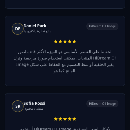
Daniel Park
HiDream O1 Image
DP
بائع تجارة إلكترونية
الحفاظ على العنصر الأساسي هو الميزة الأكثر فائدة لصور
المنتجات. يمكنني استخدام صورة مرجعية وترك HiDream O1
Image يغير الخلفية أو نمط التصميم مع الحفاظ على شكل
المنتج كما هو.
Sofia Rossi
HiDream O1 Image
SR
منشئ محتوى
أستخدم HiDream O1 Image لأفكار الصور المصغرة،