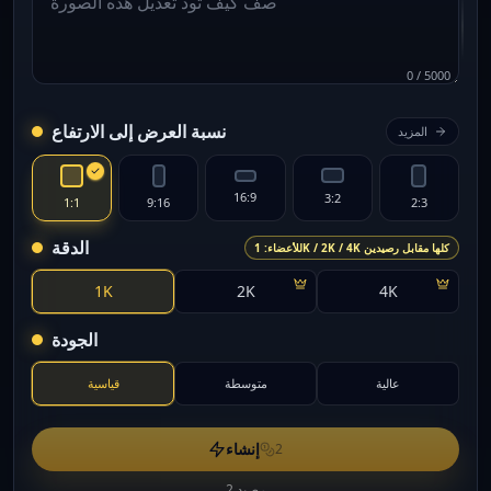
0
/
5000
نسبة العرض إلى الارتفاع
المزيد
16:9
3:2
1:1
9:16
2:3
الدقة
للأعضاء: 1K / 2K / 4K كلها مقابل رصيدين
1K
2K
4K
الجودة
عالية
متوسطة
قياسية
إنشاء
2
2 رصيد