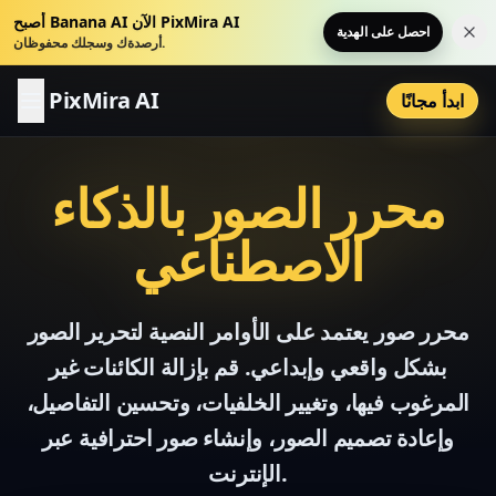
أصبح Banana AI الآن PixMira AI
احصل على الهدية
عار
أرصدةك وسجلك محفوظان.
PixMira AI
ابدأ مجانًا
محرر الصور بالذكاء
الاصطناعي
محرر صور يعتمد على الأوامر النصية لتحرير الصور
بشكل واقعي وإبداعي. قم بإزالة الكائنات غير
المرغوب فيها، وتغيير الخلفيات، وتحسين التفاصيل،
وإعادة تصميم الصور، وإنشاء صور احترافية عبر
الإنترنت.