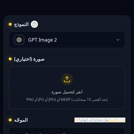
النموذج
GPT Image 2
صورة (اختياري)
انقر لتحميل صورة
PNG أو JPG أو JPEG أو WEBP (بحد أقصى 10 ميجابايت)
الموجّه
جرّب الأمثلة
هل تحتاج إلى إلهام؟