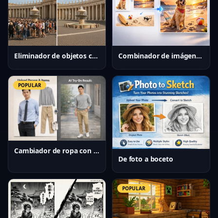
Eliminador de objetos con IA
Combinador de imágenes con IA
POPULAR
Cambiador de ropa con IA
De foto a boceto
POPULAR