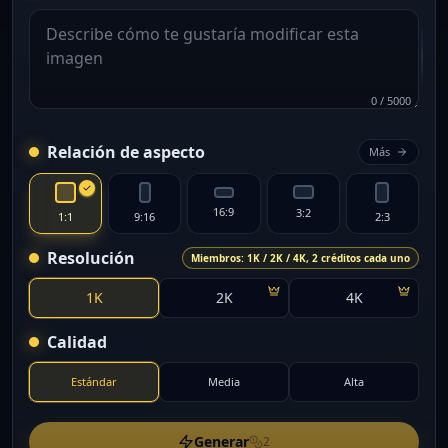
0
/
5000
Relación de aspecto
Más
16:9
3:2
1:1
9:16
2:3
Resolución
Miembros: 1K / 2K / 4K, 2 créditos cada uno
1K
2K
4K
Calidad
Estándar
Media
Alta
Generar
2