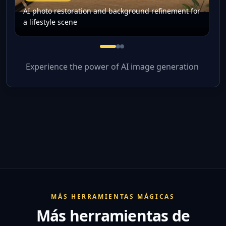
AI photo restoration and background refinement for
a lifestyle scene
AI photo restoration and backg
AI photo editor portrait cle
AI photo editor product im
Experience the power of AI image generation
MÁS HERRAMIENTAS MÁGICAS
Más herramientas de