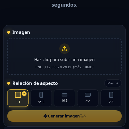
segundos.
Imagen
Haz clic para subir una imagen
PNG, JPG, JPEG o WEBP (máx. 10MB)
Relación de aspecto
Más
16:9
3:2
1:1
9:16
2:3
Generar imagen
5