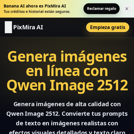
Banana AI ahora es PixMira AI
Reclamar regalo
Cer
Tus créditos e historial están seguros.
PixMira AI
Empieza gratis
Genera imágenes
en línea con
Qwen Image 2512
Genera imágenes de alta calidad con
Qwen Image 2512. Convierte tus prompts
de texto en imágenes realistas con
efectos visuales detallados y texto claro