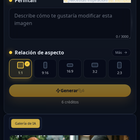
Perintah
¿Necesitas inspiración?
Ver ejemplos
0
/
3000
Relación de aspecto
Más
16:9
3:2
1:1
9:16
2:3
Generar
6
6 créditos
Galería de IA