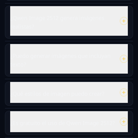
¿Qwen Image 2512 genera imágenes
realistas?
¿Puedo generar imágenes que incluyan
texto?
¿Qué estilos de imagen puedo crear?
¿Es gratuito el uso de Qwen Image 2512?