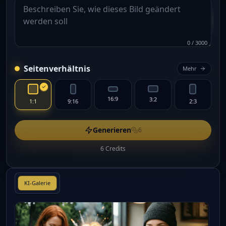
0
/
3000
Seitenverhältnis
Mehr
16:9
3:2
1:1
9:16
2:3
Generieren
6
6 Credits
KI-Galerie