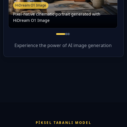
HiDream O1 Image
Pixel-native cinematic portrait generated with
HiDream O1 Image
Pixel-native cinematic portra
Product concept with subjec
High-resolution creative 
Experience the power of AI image generation
PIKSEL TABANLI MODEL