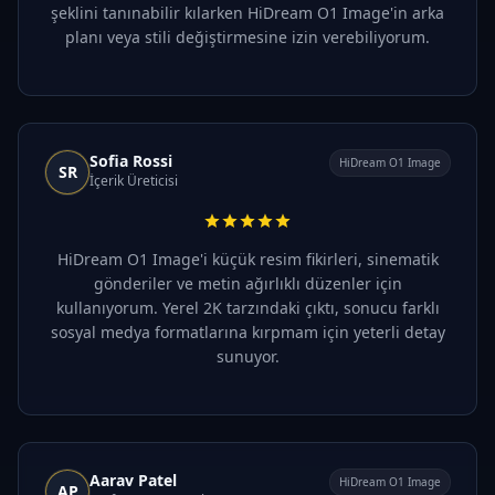
şeklini tanınabilir kılarken HiDream O1 Image'in arka
planı veya stili değiştirmesine izin verebiliyorum.
Sofia Rossi
HiDream O1 Image
SR
İçerik Üreticisi
HiDream O1 Image'i küçük resim fikirleri, sinematik
gönderiler ve metin ağırlıklı düzenler için
kullanıyorum. Yerel 2K tarzındaki çıktı, sonucu farklı
sosyal medya formatlarına kırpmam için yeterli detay
sunuyor.
Aarav Patel
HiDream O1 Image
AP