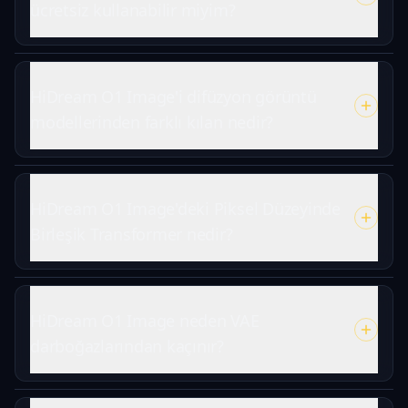
ücretsiz kullanabilir miyim?
HiDream O1 Image'i difüzyon görüntü
modellerinden farklı kılan nedir?
HiDream O1 Image'deki Piksel Düzeyinde
Birleşik Transformer nedir?
HiDream O1 Image neden VAE
darboğazlarından kaçınır?