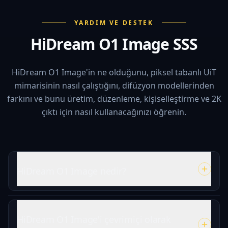
YARDIM VE DESTEK
HiDream O1 Image SSS
HiDream O1 Image'in ne olduğunu, piksel tabanlı UiT
mimarisinin nasıl çalıştığını, difüzyon modellerinden
farkını ve bunu üretim, düzenleme, kişiselleştirme ve 2K
çıktı için nasıl kullanacağınızı öğrenin.
HiDream O1 Image nedir?
HiDream O1 Image'i çevrimiçi olarak