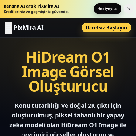
Banana AI artık PixMira AI
Hediyeyi al
Bu 
Kredileriniz ve geçmişiniz güvende.
PixMira AI
Ücretsiz Başlayın
HiDream O1
Image Görsel
Oluşturucu
Konu tutarlılığı ve doğal 2K çıktı için
oluşturulmuş, piksel tabanlı bir yapay
zeka modeli olan HiDream O1 Image ile
çevrimiçi görseller oluşturun ve