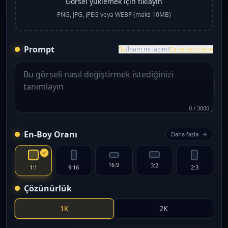
Görsel yüklemek için tıklayın
PNG, JPG, JPEG veya WEBP (maks 10MB)
Prompt
İlham mı lazım?
Örnekleri Dene
0
/
3000
En-Boy Oranı
Daha fazla
16:9
3:2
1:1
9:16
2:3
Çözünürlük
1K
2K