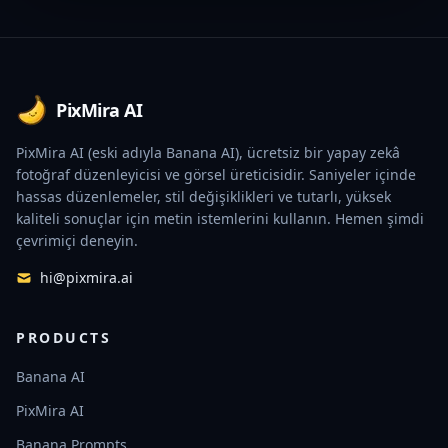
Footer
PixMira AI
PixMira AI (eski adıyla Banana AI), ücretsiz bir yapay zekâ
fotoğraf düzenleyicisi ve görsel üreticisidir. Saniyeler içinde
hassas düzenlemeler, stil değişiklikleri ve tutarlı, yüksek
kaliteli sonuçlar için metin istemlerini kullanın. Hemen şimdi
çevrimiçi deneyin.
hi@pixmira.ai
PRODUCTS
Banana AI
PixMira AI
Banana Prompts