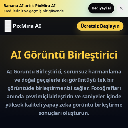
Banana AI artık PixMira AI
Hediyeyi al
Bu 
Kredileriniz ve geçmişiniz güvende.
PixMira AI
Ücretsiz Başlayın
AI Görüntü Birleştirici
AI Görüntü Birleştirici, sorunsuz harmanlama
ve doğal geçişlerle iki görüntüyü tek bir
görüntüde birleştirmenizi sağlar. Fotoğrafları
anında çevrimiçi birleştirin ve saniyeler içinde
yüksek kaliteli yapay zeka görüntü birleştirme
sonuçları oluşturun.