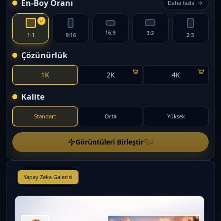
En-Boy Oranı
Daha fazla
16:9
3:2
1:1
9:16
2:3
Çözünürlük
1K
2K
4K
Kalite
Standart
Orta
Yüksek
Görüntüleri Birleştir
2
Yapay Zeka Galerisi