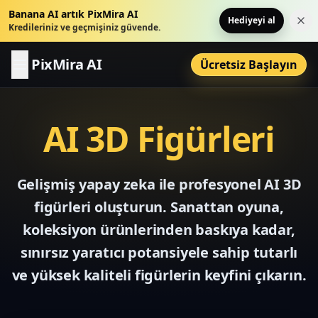
Banana AI artık PixMira AI
Hediyeyi al
Bu 
Kredileriniz ve geçmişiniz güvende.
PixMira AI
Ücretsiz Başlayın
AI 3D Figürleri
Gelişmiş yapay zeka ile profesyonel AI 3D
figürleri oluşturun. Sanattan oyuna,
koleksiyon ürünlerinden baskıya kadar,
sınırsız yaratıcı potansiyele sahip tutarlı
ve yüksek kaliteli figürlerin keyfini çıkarın.