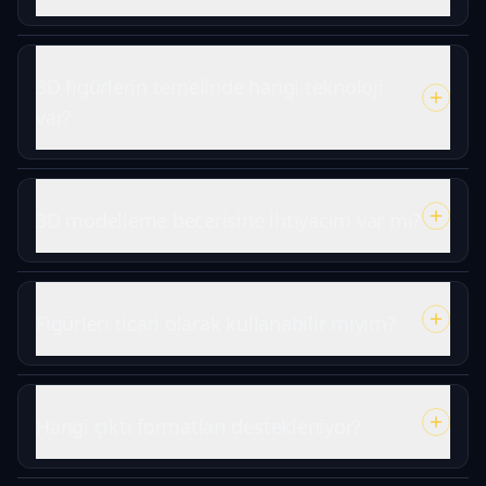
3D figürlerin temelinde hangi teknoloji
var?
3D modelleme becerisine ihtiyacım var mı?
Figürleri ticari olarak kullanabilir miyim?
Hangi çıktı formatları destekleniyor?