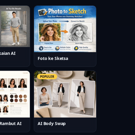
kaian AI
Foto ke Sketsa
POPULER
 Rambut AI
AI Body Swap