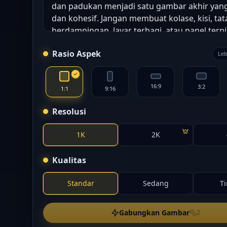
Rasio Aspek
Leb
16:9
3:2
1:1
9:16
Resolusi
1K
2K
Kualitas
Standar
Sedang
T
Gabungkan Gambar
2