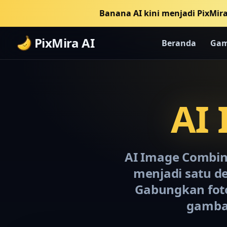
Banana AI kini menjadi PixMira
PixMira AI
Beranda
Gam
AI
AI Image Combi
menjadi satu d
Gabungkan foto
gambar