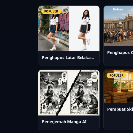
POPULER
Penghapus O
Penghapus Latar Belakang AI
POPULER
Penerjemah Manga AI