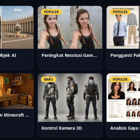
POPULER
POPULER
Pengganti Pa
Peningkat Resolusi Gambar AI
bjek AI
BARU
POPULER
Pembuat Skin Minecraft AI
Kontrol Kamera 3D
Analisis Gaya