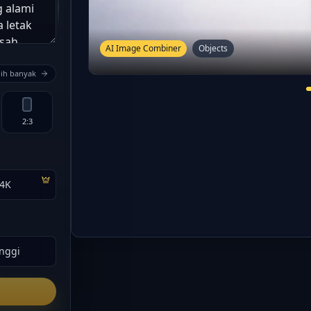
AI Image Combiner
Objects
ih banyak
2:3
4K
inggi