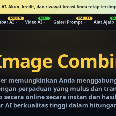
 AI.
Akun, kredit, dan riwayat kreasi Anda tetap tersim
POPULER
BARU
POPULER
BA
bar AI
Video AI
Galeri Prompt
Alat Ajaib
 Image Combi
ner memungkinkan Anda menggabun
engan perpaduan yang mulus dan trans
 secara online secara instan dan has
 AI berkualitas tinggi dalam hitungan