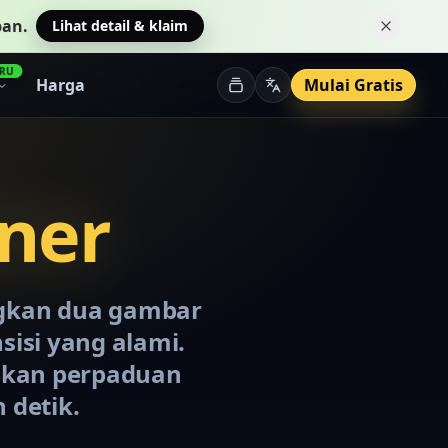
pan.
Lihat detail & klaim
Tutup p
RU
Harga
Mulai Gratis
ner
gkan dua gambar
isi yang alami.
ilkan perpaduan
 detik.