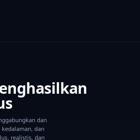
enghasilkan
us
enggabungkan dan
 kedalaman, dan
s, realistis, dan