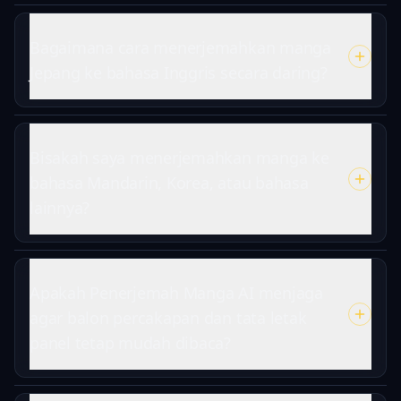
Bagaimana cara menerjemahkan manga
Jepang ke bahasa Inggris secara daring?
Bisakah saya menerjemahkan manga ke
bahasa Mandarin, Korea, atau bahasa
lainnya?
Apakah Penerjemah Manga AI menjaga
agar balon percakapan dan tata letak
panel tetap mudah dibaca?