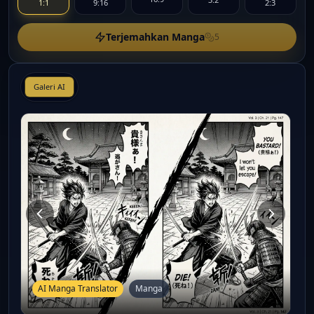
1:1
9:16
2:3
Terjemahkan Manga
5
Galeri AI
AI Manga Translator
Manga