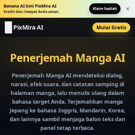
Banana AI kini PixMira AI
Klaim hadiah
Tut
Kredit dan riwayat Anda aman.
PixMira AI
Mulai Gratis
Penerjemah Manga AI
Penerjemah Manga AI mendeteksi dialog,
narasi, efek suara, dan catatan samping di
halaman manga, lalu menulis ulang dalam
bahasa target Anda. Terjemahkan manga
Jepang ke bahasa Inggris, Mandarin, Korea,
dan lainnya sambil menjaga balon teks dan
panel tetap terbaca.