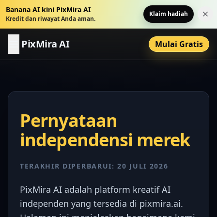
Banana AI kini PixMira AI
Klaim hadiah
Tut
Kredit dan riwayat Anda aman.
PixMira AI
Mulai Gratis
Pernyataan
independensi merek
TERAKHIR DIPERBARUI: 20 JULI 2026
PixMira AI adalah platform kreatif AI
independen yang tersedia di pixmira.ai.