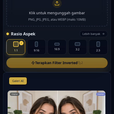
Klik untuk mengunggah gambar
PNG, JPG, JPEG, atau WEBP (maks 10MB)
Rasio Aspek
Lebih banyak
16:9
3:2
1:1
9:16
2:3
Terapkan Filter Inverted
2
Galeri AI