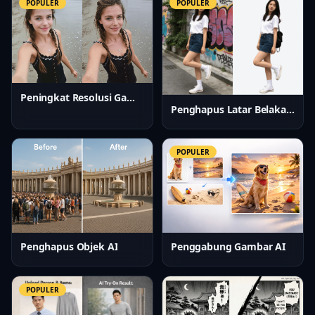
POPULER
POPULER
Peningkat Resolusi Gambar AI
Penghapus Latar Belakang AI
POPULER
Penghapus Objek AI
Penggabung Gambar AI
POPULER