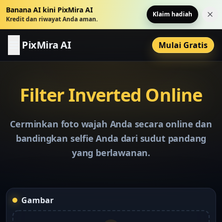
Banana AI kini PixMira AI
Klaim hadiah
Tut
Kredit dan riwayat Anda aman.
PixMira AI
Mulai Gratis
Filter Inverted Online
Cerminkan foto wajah Anda secara online dan
bandingkan selfie Anda dari sudut pandang
yang berlawanan.
Gambar