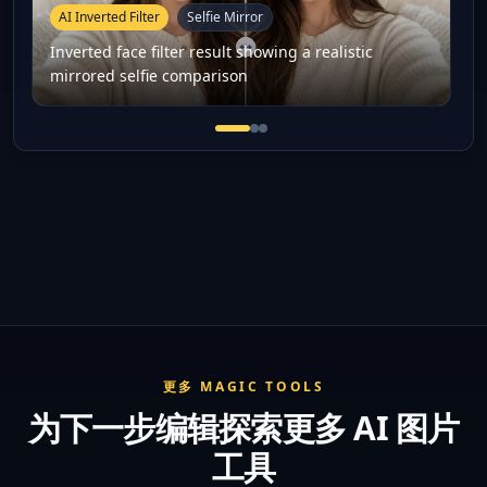
AI Inverted Filter
Selfie Mirror
Inverted face filter result showing a realistic
mirrored selfie comparison
Inverted face filter result sho
Mirror face portrait result p
Inverted filter social media
更多 MAGIC TOOLS
为下一步编辑探索更多 AI 图片
工具