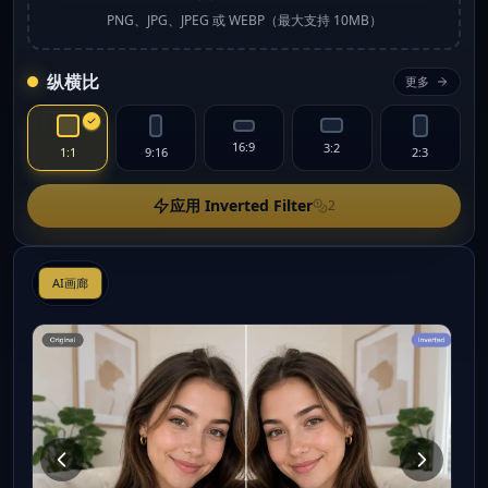
PNG、JPG、JPEG 或 WEBP（最大支持 10MB）
纵横比
更多
16:9
3:2
1:1
9:16
2:3
应用 Inverted Filter
2
AI画廊