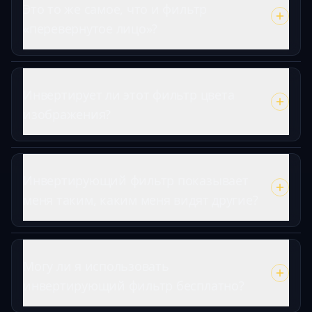
Это то же самое, что и фильтр
«перевернутое лицо»?
Инвертирует ли этот фильтр цвета
изображения?
Инвертирующий фильтр показывает
меня таким, каким меня видят другие?
Могу ли я использовать
инвертирующий фильтр бесплатно?