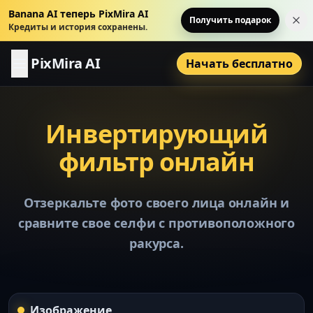
Banana AI теперь PixMira AI
Получить подарок
За
Кредиты и история сохранены.
PixMira AI
Начать бесплатно
Инвертирующий
фильтр онлайн
Отзеркальте фото своего лица онлайн и
сравните свое селфи с противоположного
ракурса.
Изображение