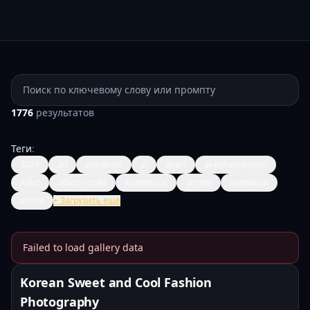
Поиск промптов
1776
результатов
Теги
:
2026
3d
academic
ai
ai-art
ai-enhancement
AIArt
album-cover
anatomical
animal
animation
anime
+
Загрузить ещё
Failed to load gallery data
Banana Prompts Image Galle
Korean Sweet and Cool Fashion
Photography