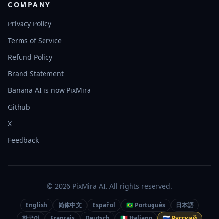
COMPANY
Privacy Policy
Terms of Service
Refund Policy
Brand Statement
Banana AI is now PixMira
Github
X
Feedback
© 2026 PixMira AI. All rights reserved.
English
简体中文
Español
🇧🇷 Português
日本語
한국어
Français
Deutsch
🇮🇹 Italiano
🇷🇺 Русский