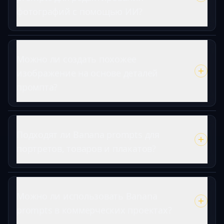
фотографий с помощью ИИ?
Можно ли создать похожее
изображение на основе деталей
промпта?
Подходят ли Banana prompts для
портретов, товаров и плакатов?
Можно ли использовать Banana
prompts в коммерческих проектах?