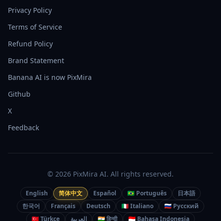
Privacy Policy
Terms of Service
Refund Policy
Brand Statement
Banana AI is now PixMira
Github
X
Feedback
© 2026 PixMira AI. All rights reserved.
English
简体中文
Español
🇧🇷 Português
日本語
한국어
Français
Deutsch
🇮🇹 Italiano
🇷🇺 Русский
🇹🇷 Türkçe
العربية
🇮🇳 हिन्दी
🇮🇩 Bahasa Indonesia