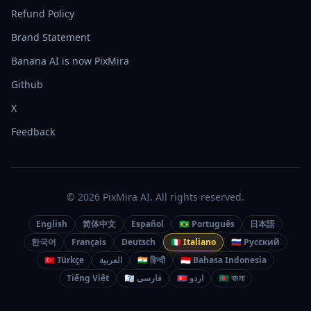
Refund Policy
Brand Statement
Banana AI is now PixMira
Github
X
Feedback
© 2026 PixMira AI. All rights reserved.
English
简体中文
Español
🇧🇷 Português
日本語
한국어
Français
Deutsch
🇮🇹 Italiano
🇷🇺 Русский
🇹🇷 Türkçe
العربية
🇮🇳 हिन्दी
🇮🇩 Bahasa Indonesia
Tiếng Việt
🇮🇷 فارسی
🇵🇰 اردو
🇧🇩 বাংলা