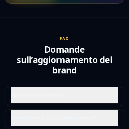
FAQ
Domande
sull’aggiornamento del
brand
Banana AI ora è PixMira?
Perché Banana AI ha cambiato nome?