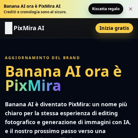
Banana AI ora è PixMira AI
Riscatta regalo
Chi
Crediti e cronologia sono al sicuro.
PixMira AI
Inizia gratis
AGGIORNAMENTO DEL BRAND
Banana AI ora è
PixMira
Banana AI è diventato PixMira: un nome più
chiaro per la stessa esperienza di editing
fotografico e generazione di immagini con IA,
e il nostro prossimo passo verso una