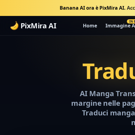
Banana AI ora è PixMira AI.
Acc
IN 
PixMira AI
Home
Immagine A
Trad
AI Manga Transla
margine nelle pagi
Traduci manga 
m