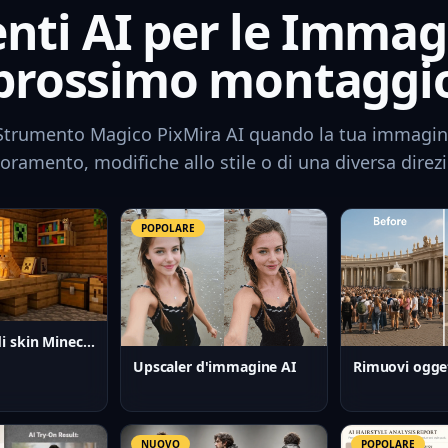
nti AI per le Immagi
prossimo montaggi
 Strumento Magico PixMira AI quando la tua immagin
ioramento, modifiche allo stile o di una diversa direz
POPOLARE
Generatore di skin Minecraft AI
Upscaler d'immagine AI
Rimuovi ogget
NUOVO
POPOLARE