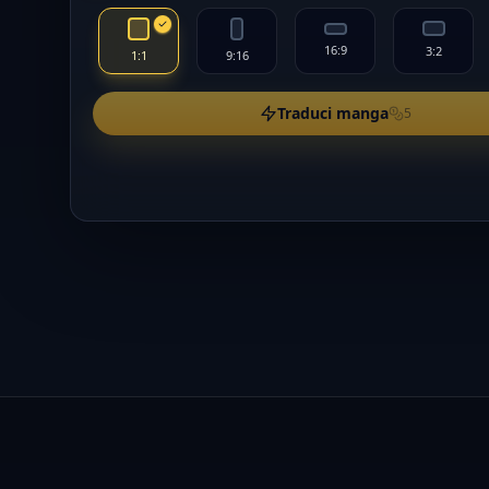
16:9
3:2
1:1
9:16
Traduci manga
5