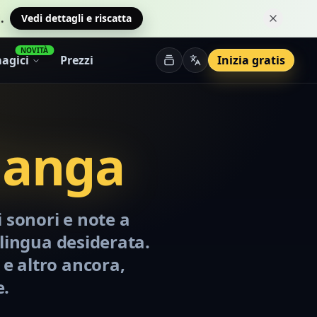
.
Vedi dettagli e riscatta
Chiudi q
NOVITÀ
agici
Prezzi
Inizia gratis
Manga
i sonori e note a
 lingua desiderata.
e altro ancora,
e.