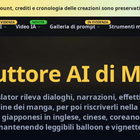
ount, crediti e cronologia delle creazioni sono preservati
EVIDENZA
NOVITÀ
IN EVIDENZA
I
Video IA
Galleria di prompt
Strumenti m
uttore AI di 
tor rileva dialoghi, narrazioni, effett
ne dei manga, per poi riscriverli nella
giapponesi in inglese, cinese, coreano 
antenendo leggibili balloon e vignett