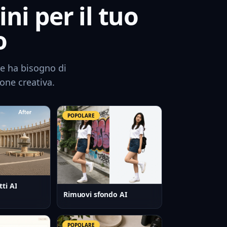
ni per il tuo
o
e ha bisogno di
ione creativa.
POPOLARE
ti AI
Rimuovi sfondo AI
POPOLARE