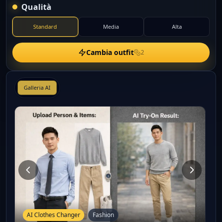
Qualità
Standard
Media
Alta
Cambia outfit
2
Galleria AI
AI Clothes Changer
Fashion