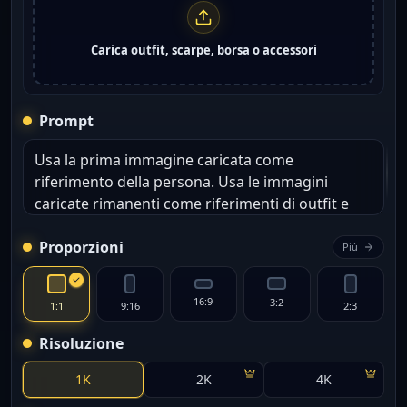
Carica outfit, scarpe, borsa o accessori
Prompt
Proporzioni
Più
16:9
3:2
1:1
9:16
2:3
Risoluzione
1K
2K
4K