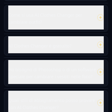
Come si usa AI Clothes Changer per
cambiare outfit?
AI Clothes Changer è gratuito?
Ho bisogno di Photoshop o di un software
speciale per cambiare i vestiti nelle foto?
Quali stili di abbigliamento posso provare
con AI Clothes Changer?