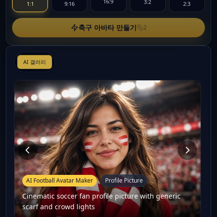
16:9
3:2
1:1
9:16
2:3
축구 아바타 만들기
2
AI 갤러리
AI Football Avatar Maker
Profile Picture
Cinematic soccer fan profile picture with generic
scarf and crowd lights