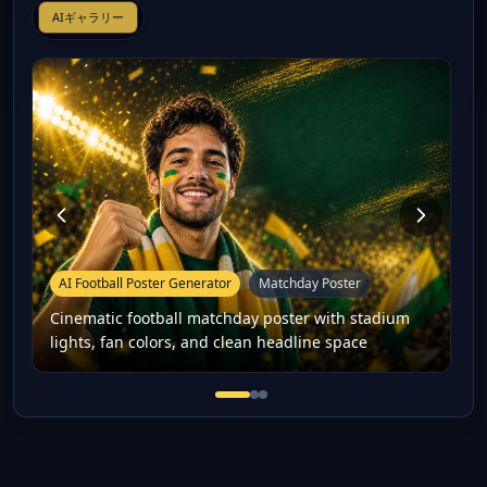
AIギャラリー
AI Football Poster Generator
Matchday Poster
Cinematic football matchday poster with stadium
lights, fan colors, and clean headline space
Cinematic football matchday po
Football player-style fan po
16:9 football thumbnail co