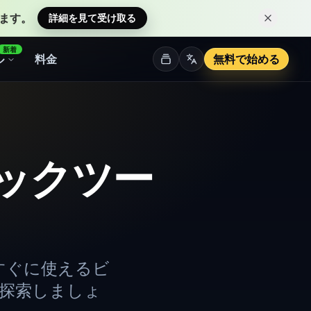
ます。
詳細を見て受け取る
このお
新着
ル
料金
無料で始める
ックツー
すぐに使えるビ
を探索しましょ