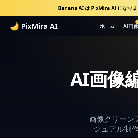
Banana AI は PixMira AI にな
PixMira AI
ホーム
AI画
AI画
画像クリーン
ジュアル制作