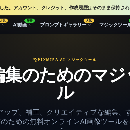
りました。
アカウント、クレジット、作成履歴はそのまま保持され
人気
新着
人気
像
AI動画
プロンプトギャラリー
マジックツー
PIXMIRA AI マジックツール
像編集のためのマジ
ル
アップ、補正、クリエイティブな編集、
のための無料オンラインAI画像ツール