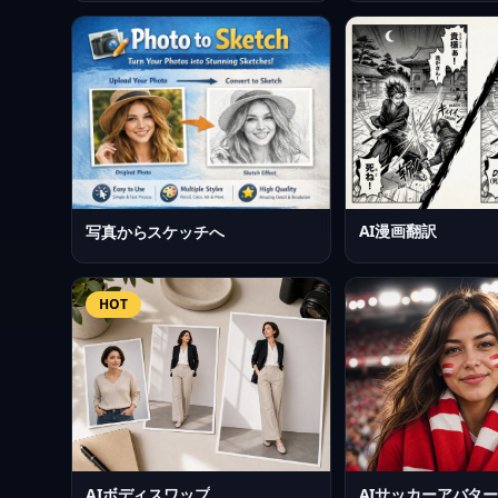
AI漫画翻訳
写真からスケッチへ
HOT
AIボディスワップ
AIサッカーアバタ