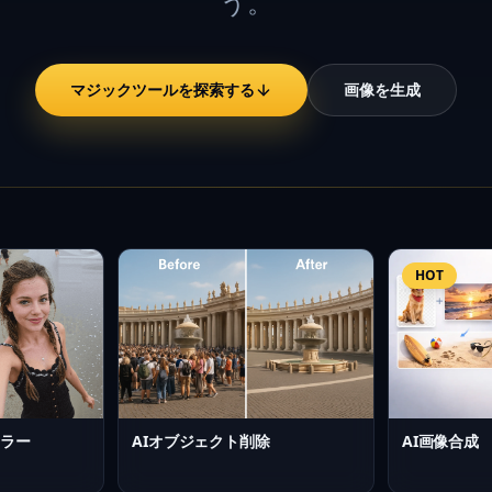
う。
マジックツールを探索する
画像を生成
ールを選択
HOT
ーラー
AIオブジェクト削除
AI画像合成