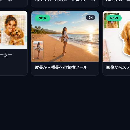
NEW
EN
NEW
ーター
縦長から横長への変換ツール
画像からス