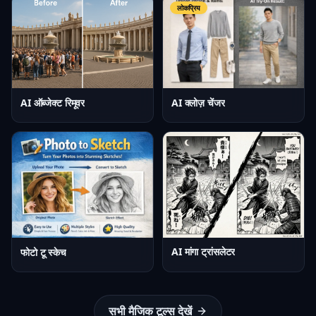
लोकप्रिय
AI क्लोज़ चेंजर
AI ऑब्जेक्ट रिमूवर
AI मांगा ट्रांसलेटर
फोटो टू स्केच
सभी मैजिक टूल्स देखें