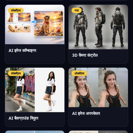
लोकप्रिय
नया
AI इमेज कॉम्बाइनर
3D कैमरा कंट्रोल
लोकप्रिय
लोकप्रिय
AI इमेज अपस्केलर
AI बैकग्राउंड रिमूवर