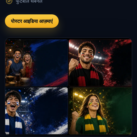
फुटबॉल थंबनेल
पोस्टर आइडिया आज़माएं