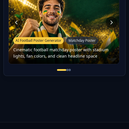
AI Football Poster Generator
Matchday Poster
Cinematic football matchday poster with stadium
lights, fan colors, and clean headline space
Cinematic football matchday po
Football player-style fan po
16:9 football thumbnail co