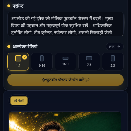
प्रॉम्प्ट
आस्पेक्ट रेशियो
ज़्यादा
16:9
3:2
1:1
9:16
2:3
फुटबॉल पोस्टर जेनरेट करें
2
AI गैलरी