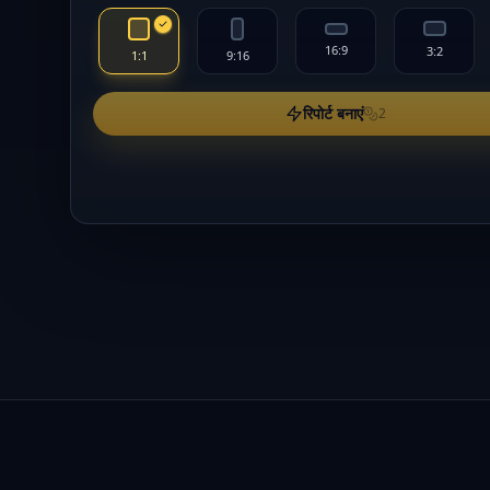
16:9
3:2
1:1
9:16
रिपोर्ट बनाएं
2