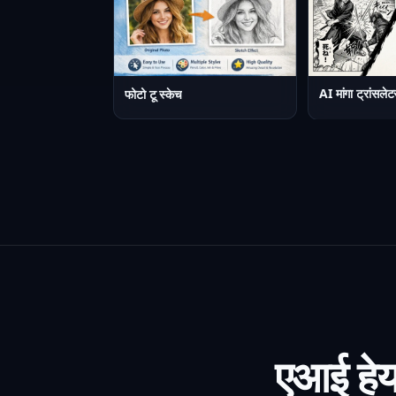
AI मांगा ट्रांसलेट
फोटो टू स्केच
एआई हेयर