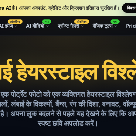
a AI है।
आपका अकाउंट, क्रेडिट और क्रिएशन इतिहास सुरक्षित हैं।
विवरण 
लोकप्रिय
नया
लोकप्रिय
नया
AI इमेज
AI वीडियो
प्रॉम्प्ट गैलरी
मैजिक टूल्स
Pric
 हेयरस्टाइल विश्
क पोर्ट्रेट फोटो को एक व्यक्तिगत हेयरस्टाइल विश्लेषण र
लों, लंबाई के विकल्पों, बैंग्स, रंग की दिशा, बनावट, वॉल्य
ा है। अपना लुक बदलने से पहले यह देखने के लिए कि आप
स्पष्ट छवि अपलोड करें।