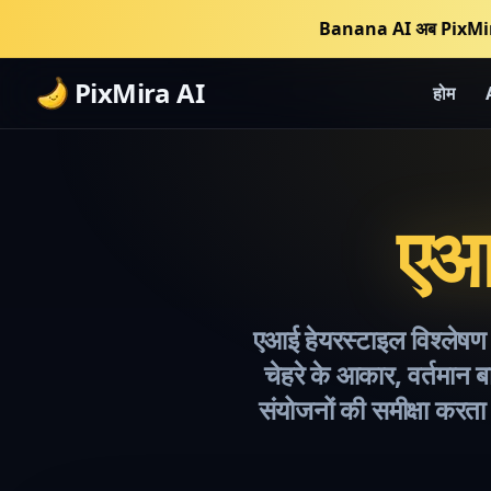
Banana AI अब PixMir
PixMira AI
होम
एआई
एआई हेयरस्टाइल विश्लेषण ए
चेहरे के आकार, वर्तमान बा
संयोजनों की समीक्षा करत