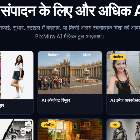
संपादन के लिए और अधिक AI
ाई, सुधार, स्टाइल में बदलाव, या किसी अलग रचनात्मक दिशा की आव
PixMira AI मैजिक टूल आज़माएं।
लोकप्रिय
AI इमेज अपस्केलर
AI ऑब्जेक्ट रिमूवर
ूवर
लोकप्रिय
नया