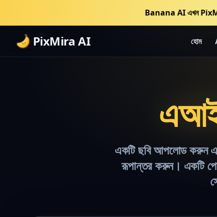
Banana AI এখন PixM
PixMira AI
হোম
এআই 
একটি ছবি আপলোড করুন এবং স
রূপান্তর করুন। একটি পোস
স