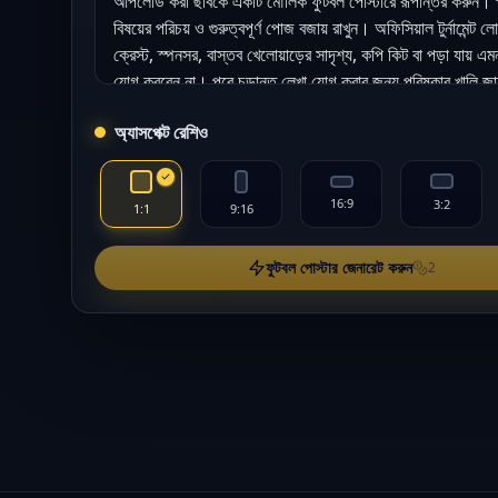
অ্যাসপেক্ট রেশিও
16:9
3:2
1:1
9:16
ফুটবল পোস্টার জেনারেট করুন
2