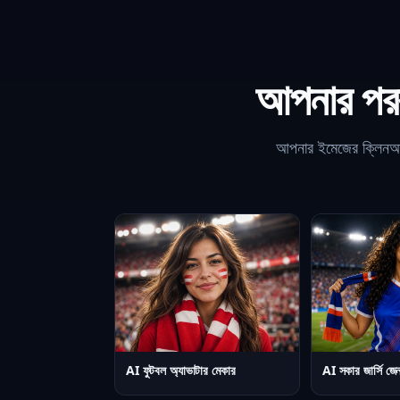
আপনার পরব
আপনার ইমেজের ক্লিনআপ,
AI ফুটবল অ্যাভাটার মেকার
AI সকার জার্সি জে