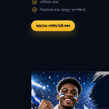
স্টেডিয়াম আবহ
শিরোনামের জন্য প্রস্তুত কম্পোজিশন
ম্যাচডের পোস্টার তৈরি করুন