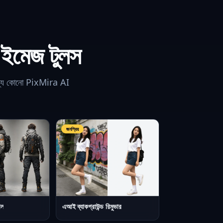
 ইমেজ টুলস
ে অন্য কোনো PixMira AI
জনপ্রিয়
োল
এআই ব্যাকগ্রাউন্ড রিমুভার