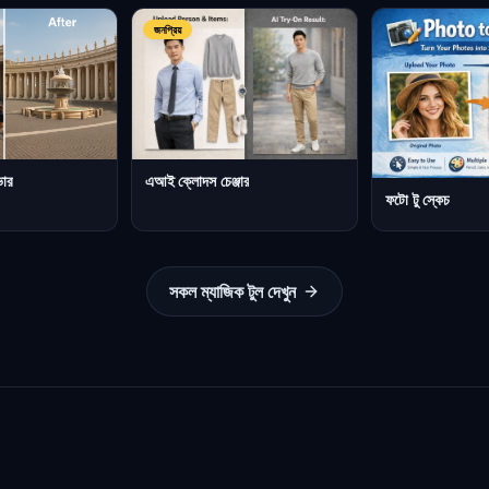
জনপ্রিয়
এআই ক্লোদস চেঞ্জার
ভার
ফটো টু স্কেচ
সকল ম্যাজিক টুল দেখুন