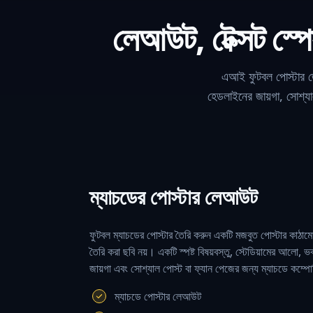
লেআউট, টেক্সট স্পে
এআই ফুটবল পোস্টার জে
হেডলাইনের জায়গা, সোশ্যা
ম্যাচডের পোস্টার লেআউট
ফুটবল ম্যাচডের পোস্টার তৈরি করুন একটি মজবুত পোস্টার কাঠা
তৈরি করা ছবি নয়। একটি স্পষ্ট বিষয়বস্তু, স্টেডিয়ামের আলো,
জায়গা এবং সোশ্যাল পোস্ট বা ফ্যান পেজের জন্য ম্যাচডে কম
ম্যাচডে পোস্টার লেআউট