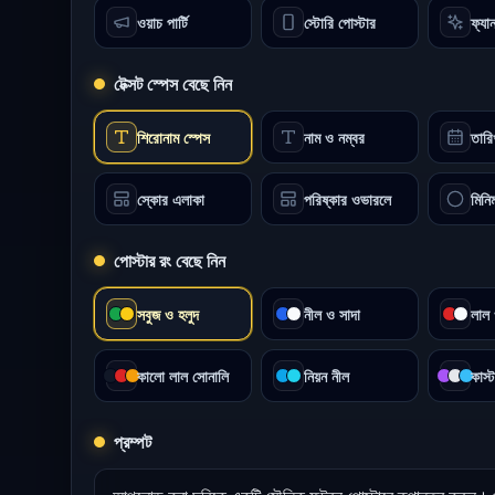
ওয়াচ পার্টি
স্টোরি পোস্টার
ফ্যা
টেক্সট স্পেস বেছে নিন
শিরোনাম স্পেস
নাম ও নম্বর
তারি
স্কোর এলাকা
পরিষ্কার ওভারলে
মিনি
পোস্টার রং বেছে নিন
সবুজ ও হলুদ
নীল ও সাদা
লাল 
কালো লাল সোনালি
নিয়ন নীল
কাস্
প্রম্পট