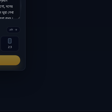
বেশি
2:3