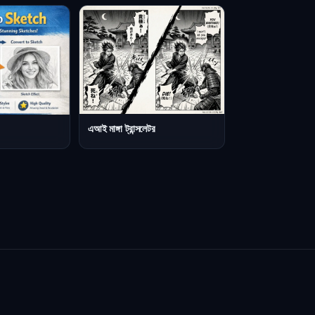
এআই মাঙ্গা ট্রান্সলেটর