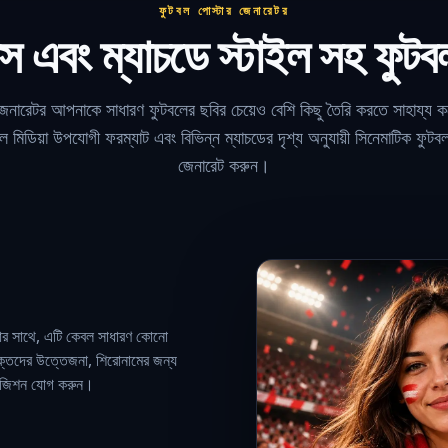
ফুটবল পোস্টার জেনারেটর
স এবং ম্যাচডে স্টাইল সহ ফুটব
নারেটর আপনাকে সাধারণ ফুটবলের ছবির চেয়েও বেশি কিছু তৈরি করতে সাহায্য ক
ল মিডিয়া উপযোগী ফরম্যাট এবং বিভিন্ন ম্যাচডের দৃশ্য অনুযায়ী সিনেমাটিক ফুট
জেনারেট করুন।
মোর সাথে, এটি কেবল সাধারণ কোনো
 ভক্তদের উত্তেজনা, শিরোনামের জন্য
্পোজিশন যোগ করুন।