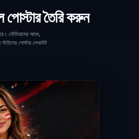
ল পোস্টার তৈরি করুন
রে। স্টেডিয়ামের আবহ,
বল স্টাইলের পোস্টার লেআউট