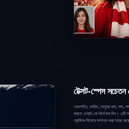
টেক্সট-স্পেস সচেতন
হেডলাইন, তারিখ, ভেন্যুর নাম, নাম, নম
করতে এআই-কে নির্দেশনা দিন। এটি আউট
গ্রাফিক হিসেবে সম্পন্ন করা সহজ ক