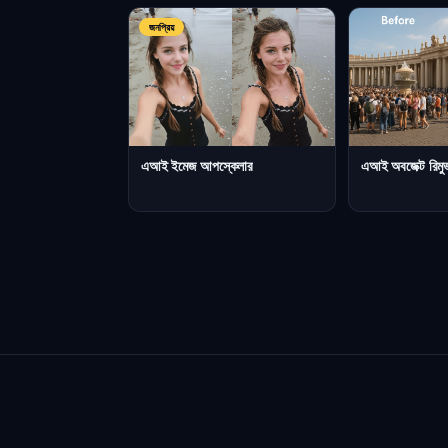
জনপ্রিয়
এআই ইমেজ আপস্কেলার
এআই অবজেক্ট রিমু