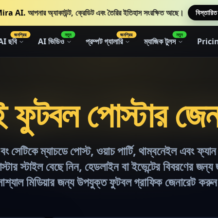
ira AI.
আপনার অ্যাকাউন্ট, ক্রেডিট এবং তৈরির ইতিহাস সংরক্ষিত আছে।
বিস্তারিত
জনপ্রিয়
নতুন
জনপ্রিয়
নতুন
AI ছবি
AI ভিডিও
প্রম্পট গ্যালারি
ম্যাজিক টুলস
Prici
ফুটবল পোস্টার জেন
েটিকে ম্যাচডে পোস্ট, ওয়াচ পার্টি, থাম্বনেইল এবং ফ্যান
্টার স্টাইল বেছে নিন, হেডলাইন বা ইভেন্টের বিবরণের জন্য 
োশ্যাল মিডিয়ার জন্য উপযুক্ত ফুটবল গ্রাফিক জেনারেট করু