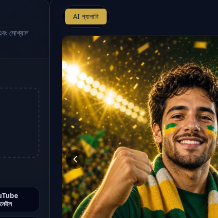
AI গ্যালারি
জ এবং সোশ্যাল
uTube
বনেইল