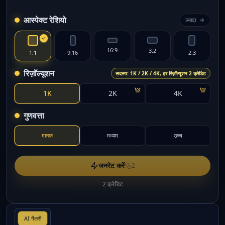
आस्पेक्ट रेशियो
ज़्यादा
16:9
3:2
1:1
9:16
2:3
रिज़ॉल्यूशन
सदस्य: 1K / 2K / 4K, हर रिज़ॉल्यूशन 2 क्रेडिट
1K
2K
4K
गुणवत्ता
मानक
मध्यम
उच्च
जनरेट करें
2
2 क्रेडिट
AI गैलरी