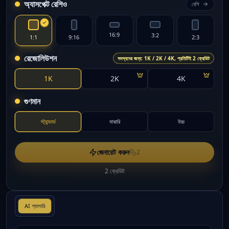
অ্যাসপেক্ট রেশিও
বেশি
16:9
3:2
1:1
9:16
2:3
রেজোলিউশন
সদস্যদের জন্য: 1K / 2K / 4K, প্রতিটিই 2 ক্রেডিট
1K
2K
4K
গুণমান
স্ট্যান্ডার্ড
মাঝারি
উচ্চ
জেনারেট করুন
2
2 ক্রেডিট
AI গ্যালারি