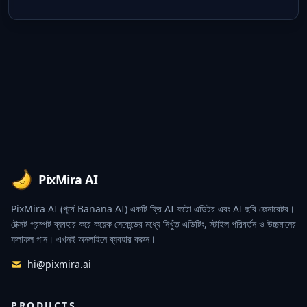
Footer
PixMira AI
PixMira AI (পূর্বে Banana AI) একটি ফ্রি AI ফটো এডিটর এবং AI ছবি জেনারেটর।
টেক্সট প্রম্পট ব্যবহার করে কয়েক সেকেন্ডের মধ্যে নিখুঁত এডিটিং, স্টাইল পরিবর্তন ও উচ্চমানের
ফলাফল পান। এখনই অনলাইনে ব্যবহার করুন।
hi@pixmira.ai
PRODUCTS