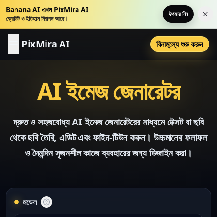
Banana AI এখন PixMira AI
উপহার নিন
এই ন
ক্রেডিট ও ইতিহাস নিরাপদ আছে।
PixMira AI
বিনামূল্যে শুরু করুন
AI ইমেজ জেনারেটর
দ্রুত ও সহজবোধ্য AI ইমেজ জেনারেটরের মাধ্যমে টেক্সট বা ছবি
থেকে ছবি তৈরি, এডিট এবং ফাইন-টিউন করুন। উচ্চমানের ফলাফল
ও দৈনন্দিন সৃজনশীল কাজে ব্যবহারের জন্য ডিজাইন করা।
মডেল