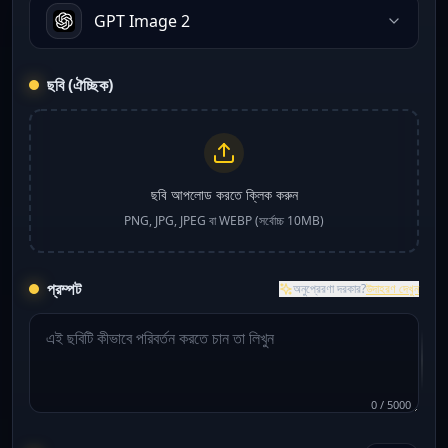
GPT Image 2
ছবি (ঐচ্ছিক)
ছবি আপলোড করতে ক্লিক করুন
PNG, JPG, JPEG বা WEBP (সর্বোচ্চ 10MB)
প্রম্পট
অনুপ্রেরণা দরকার?
উদাহরণ দেখুন
0
/
5000