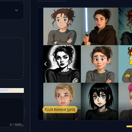
 দরকার?
উদাহরণ দেখুন
FLUX Kontext [pro]
0
/
5000