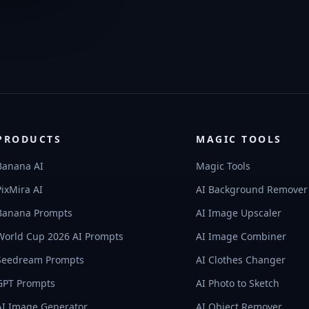
PRODUCTS
MAGIC TOOLS
Banana AI
Magic Tools
PixMira AI
AI Background Remover
Banana Prompts
AI Image Upscaler
World Cup 2026 AI Prompts
AI Image Combiner
Seedream Prompts
AI Clothes Changer
GPT Prompts
AI Photo to Sketch
AI Image Generator
AI Object Remover