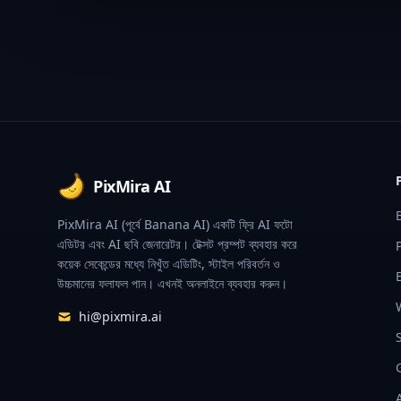
Footer
PixMira AI
PixMira AI (পূর্বে Banana AI) একটি ফ্রি AI ফটো
এডিটর এবং AI ছবি জেনারেটর। টেক্সট প্রম্পট ব্যবহার করে
কয়েক সেকেন্ডের মধ্যে নিখুঁত এডিটিং, স্টাইল পরিবর্তন ও
উচ্চমানের ফলাফল পান। এখনই অনলাইনে ব্যবহার করুন।
hi@pixmira.ai