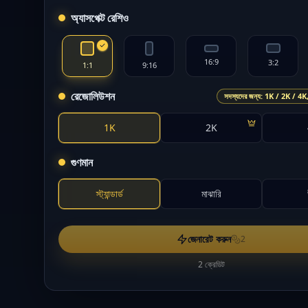
অ্যাসপেক্ট রেশিও
16:9
3:2
1:1
9:16
রেজোলিউশন
সদস্যদের জন্য: 1K / 2K / 4K, 
1K
2K
গুণমান
স্ট্যান্ডার্ড
মাঝারি
জেনারেট করুন
2
2 ক্রেডিট