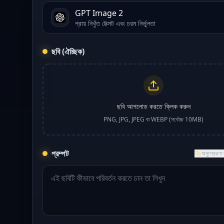
GPT Image 2
প্রায় নিখুঁত টেক্সট এবং চরম নির্ভুলতা
ছবি (ঐচ্ছিক)
ছবি আপলোড করতে ক্লিক করুন
PNG, JPG, JPEG বা WEBP (সর্বোচ্চ 10MB)
প্রম্পট
অনুপ্রেরণা