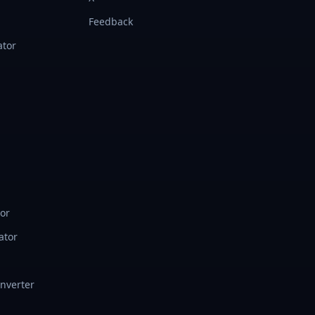
Feedback
ator
tor
ator
onverter