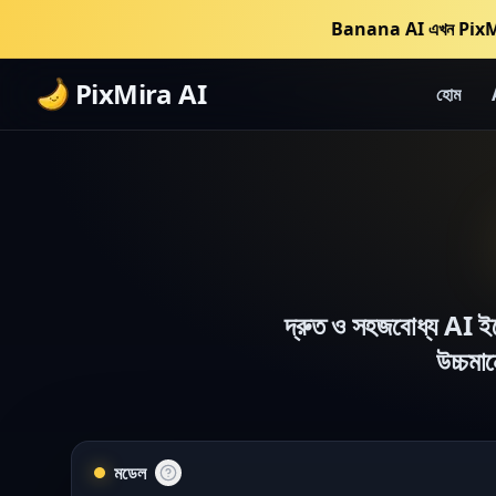
Banana AI এখন PixM
PixMira AI
হোম
দ্রুত ও সহজবোধ্য AI ইম
উচ্চমা
মডেল