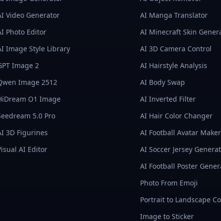
AI Video Generator
AI Manga Translator
AI Photo Editor
AI Minecraft Skin Gener
AI Image Style Library
AI 3D Camera Control
GPT Image 2
AI Hairstyle Analysis
Qwen Image 2512
AI Body Swap
HiDream O1 Image
AI Inverted Filter
Seedream 5.0 Pro
AI Hair Color Changer
AI 3D Figurines
AI Football Avatar Maker
Visual AI Editor
AI Soccer Jersey Genera
AI Football Poster Gener
Photo From Emoji
Portrait to Landscape C
Image to Sticker