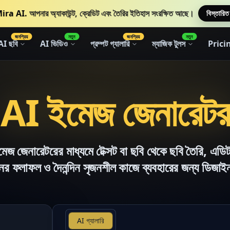
ira AI.
আপনার অ্যাকাউন্ট, ক্রেডিট এবং তৈরির ইতিহাস সংরক্ষিত আছে।
বিস্তারিত
জনপ্রিয়
নতুন
জনপ্রিয়
নতুন
AI ছবি
AI ভিডিও
প্রম্পট গ্যালারি
ম্যাজিক টুলস
Prici
AI ইমেজ জেনারেটর
েজ জেনারেটরের মাধ্যমে টেক্সট বা ছবি থেকে ছবি তৈরি, এ
নের ফলাফল ও দৈনন্দিন সৃজনশীল কাজে ব্যবহারের জন্য ডিজা
AI গ্যালারি