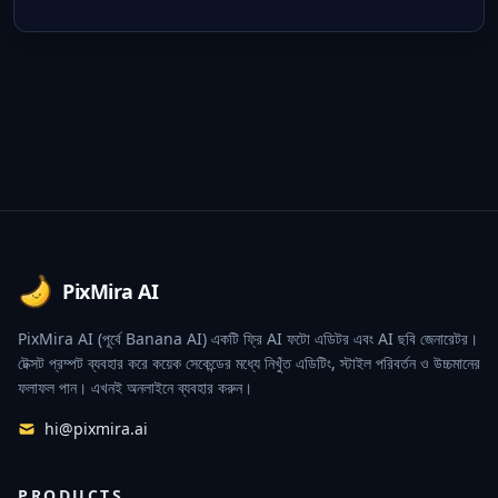
Footer
PixMira AI
PixMira AI (পূর্বে Banana AI) একটি ফ্রি AI ফটো এডিটর এবং AI ছবি জেনারেটর।
টেক্সট প্রম্পট ব্যবহার করে কয়েক সেকেন্ডের মধ্যে নিখুঁত এডিটিং, স্টাইল পরিবর্তন ও উচ্চমানের
ফলাফল পান। এখনই অনলাইনে ব্যবহার করুন।
hi@pixmira.ai
PRODUCTS