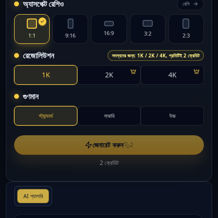
অ্যাসপেক্ট রেশিও
বেশি
16:9
3:2
1:1
9:16
2:3
রেজোলিউশন
সদস্যদের জন্য: 1K / 2K / 4K, প্রতিটিই 2 ক্রেডিট
1K
2K
4K
গুণমান
স্ট্যান্ডার্ড
মাঝারি
উচ্চ
জেনারেট করুন
2
2 ক্রেডিট
AI গ্যালারি