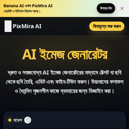
Banana AI এখন PixMira AI
উপহার নিন
এই ন
ক্রেডিট ও ইতিহাস নিরাপদ আছে।
PixMira AI
বিনামূল্যে শুরু করুন
AI ইমেজ জেনারেটর
দ্রুত ও সহজবোধ্য AI ইমেজ জেনারেটরের মাধ্যমে টেক্সট বা ছবি
থেকে ছবি তৈরি, এডিট এবং ফাইন-টিউন করুন। উচ্চমানের ফলাফল
ও দৈনন্দিন সৃজনশীল কাজে ব্যবহারের জন্য ডিজাইন করা।
মডেল