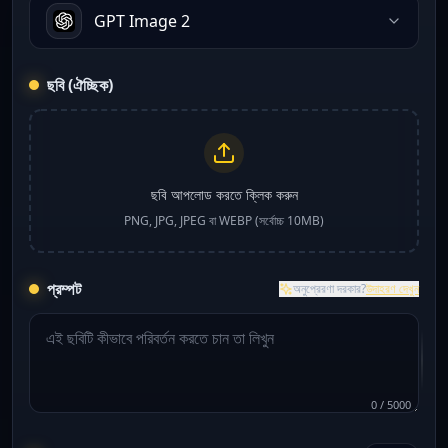
GPT Image 2
ছবি (ঐচ্ছিক)
ছবি আপলোড করতে ক্লিক করুন
PNG, JPG, JPEG বা WEBP (সর্বোচ্চ 10MB)
প্রম্পট
অনুপ্রেরণা দরকার?
উদাহরণ দেখুন
0
/
5000